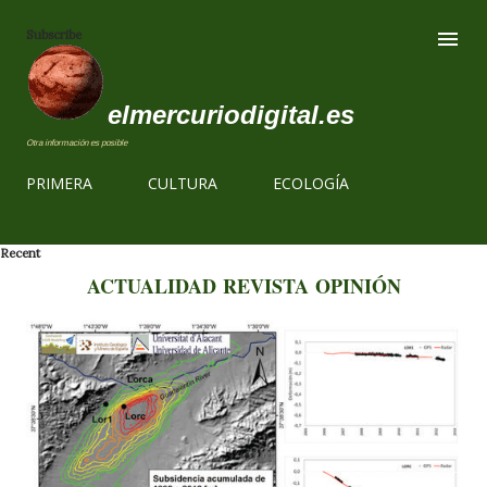
Ir al contenido
Subscribe
elmercuriodigital.es
Otra información es posible
PRIMERA
CULTURA
ECOLOGÍA
E
Recent
n
ACTUALIDAD
REVISTA
OPINIÓN
t
r
a
d
a
s