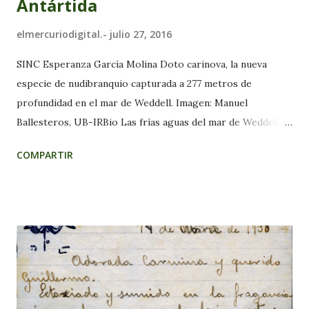
Antártida
elmercuriodigital.-
julio 27, 2016
SINC Esperanza García Molina Doto carinova, la nueva
especie de nudibranquio capturada a 277 metros de
profundidad en el mar de Weddell. Imagen: Manuel
Ballesteros, UB-IRBio Las frías aguas del mar de Weddell,
en el océano Antártico, son el escenario del descubrimiento
COMPARTIR
de una nueva especie de invertebrado marino: el
nudibranquio Doto carinova.