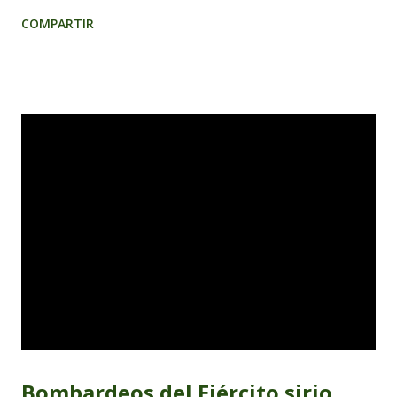
Alonso Pérez. Humberto Alonso Pérez fue fusilado por el
COMPARTIR
franquismo el 28 de mayo de 1938, a los 26 años. Una
investigadora de la Universidad de Alcalá estudia la
correspondencia que se cruzaron los presos y sus familias
en la guerra civil y el franquismo.
Bombardeos del Ejército sirio