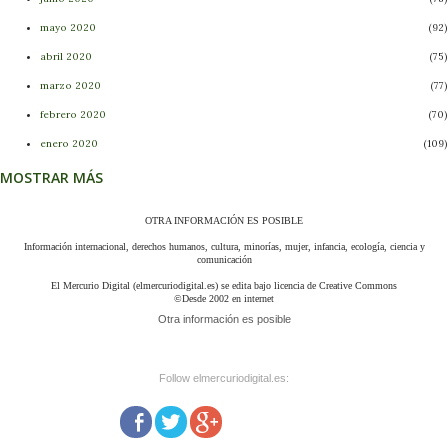
mayo 2020
92
abril 2020
75
marzo 2020
77
febrero 2020
70
enero 2020
109
MOSTRAR MÁS
mayo 2019
3
julio 2016
5
OTRA INFORMACIÓN ES POSIBLE
octubre 2011
92
Información internacional, derechos humanos, cultura, minorías, mujer, infancia, ecología, ciencia y
comunicación
El Mercurio Digital (elmercuriodigital.es) se edita bajo licencia de Creative Commons
©Desde 2002 en internet
Otra información es posible
Follow elmercuriodigital.es: