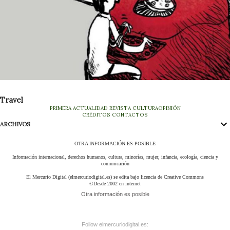
Travel
PRIMERA
ACTUALIDAD
REVISTA
CULTURA
OPINIÓN
CRÉDITOS
CONTACTOS
ARCHIVOS
OTRA INFORMACIÓN ES POSIBLE
Información internacional, derechos humanos, cultura, minorías, mujer, infancia, ecología, ciencia y
comunicación
El Mercurio Digital (elmercuriodigital.es) se edita bajo licencia de Creative Commons
©Desde 2002 en internet
Otra información es posible
Follow elmercuriodigital.es: