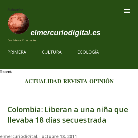
Ir al contenido
Subscribe
elmercuriodigital.es
Otra información es posible
PRIMERA
CULTURA
ECOLOGÍA
Recent
ACTUALIDAD
REVISTA
OPINIÓN
Colombia: Liberan a una niña que
llevaba 18 días secuestrada
elmercuriodigital.-
octubre 18, 2011