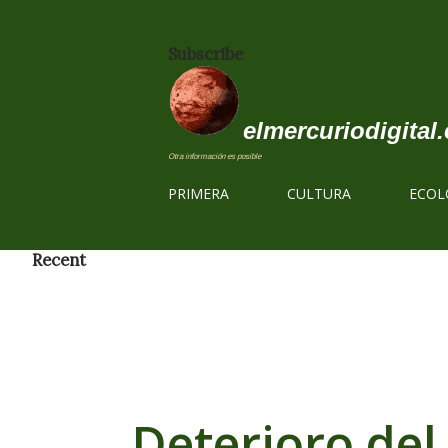
Subscribe
elmercuriodigital.
Otra información es posible
PRIMERA
CULTURA
ECOL
Recent
Deterioro de