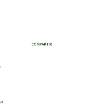
COMPARTIR
or
ca