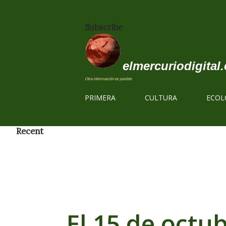
Subscribe
elmercuriodigital.
Otra información es posible
PRIMERA
CULTURA
ECOL
Recent
El 15 de octu