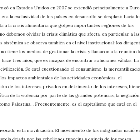
menzó en Estados Unidos en 2007 se extendió principalmente a Eur
e era la exclusividad de los países en desarrollo se desplazó hacia lo
a a la crisis alimentaria que golpea importantes regiones de los
 debemos olvidar la crisis climática que afecta, en particular, a las
is sistémica se observa también en el nivel institucional: los dirigen
o tiene los medios de gestionar la crisis y llamaron a la reunión d
hace tres años, que es incapaz de encontrar soluciones válidas. La
 civilización. Se está cuestionando el consumismo, la mercantilizaci
e los impactos ambientales de las actividades económicas, el
ción de los intereses privados en detrimento de los intereses, bien
ática de la violencia por parte de las grandes potencias, la negación
como Palestina… Frecuentemente, es el capitalismo que está en el
vocado esta movilización. El movimiento de los indignados nació e
estela dejada por las rebeliones tunecina y egipcia de los meses