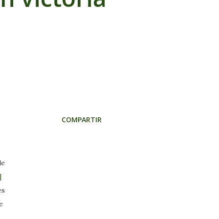
COMPARTIR
de
]
es
e