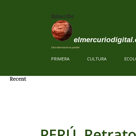
Subscribe
elmercuriodigital.
Otra información es posible
PRIMERA
CULTURA
ECOL
Recent
PERÚ. Retrato