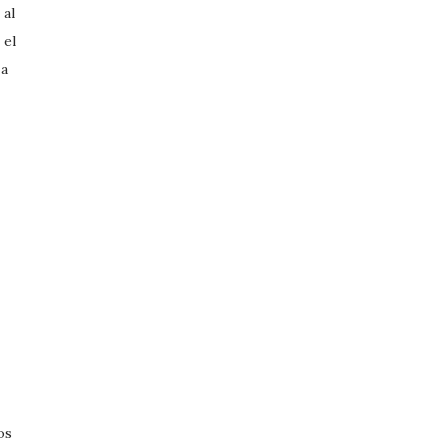
 al
 el
 a
os