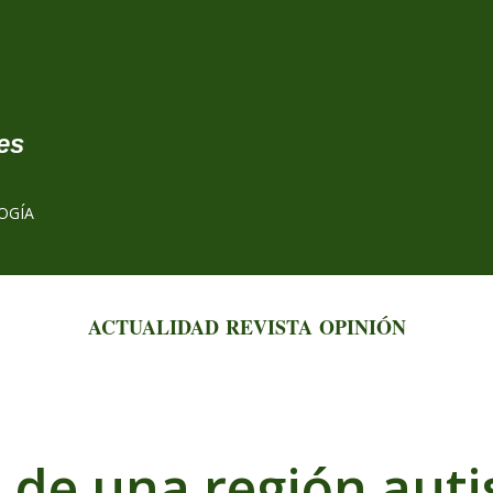
Ir al contenido principal
es
OGÍA
ACTUALIDAD
REVISTA
OPINIÓN
 de una región auti