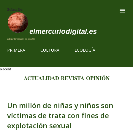
Ir al contenido
Subscribe
elmercuriodigital.es
Otra información es posible
PRIMERA
CULTURA
ECOLOGÍA
Recent
ACTUALIDAD
REVISTA
OPINIÓN
Un millón de niñas y niños son
víctimas de trata con fines de
explotación sexual