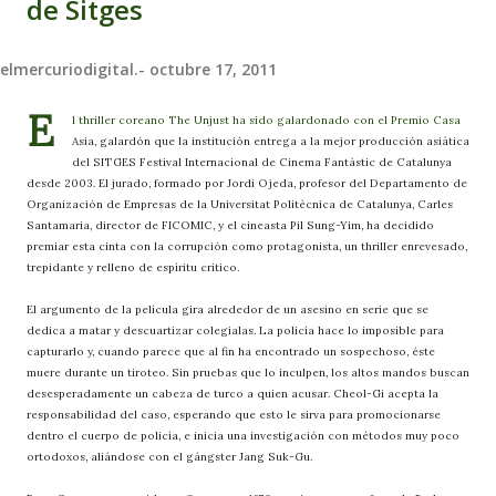
de Sitges
elmercuriodigital.-
octubre 17, 2011
E
l thriller coreano The Unjust ha sido galardonado con el Premio Casa
Asia, galardón que la institución entrega a la mejor producción asiática
del SITGES Festival Internacional de Cinema Fantàstic de Catalunya
desde 2003. El jurado, formado por Jordi Ojeda, profesor del Departamento de
Organización de Empresas de la Universitat Politècnica de Catalunya, Carles
Santamaria, director de FICOMIC, y el cineasta Pil Sung-Yim, ha decidido
premiar esta cinta con la corrupción como protagonista, un thriller enrevesado,
trepidante y relleno de espíritu crítico.
El argumento de la película gira alrededor de un asesino en serie que se
dedica a matar y descuartizar colegialas. La policía hace lo imposible para
capturarlo y, cuando parece que al fin ha encontrado un sospechoso, éste
muere durante un tiroteo. Sin pruebas que lo inculpen, los altos mandos buscan
desesperadamente un cabeza de turco a quien acusar. Cheol-Gi acepta la
responsabilidad del caso, esperando que esto le sirva para promocionarse
dentro el cuerpo de policía, e inicia una investigación con métodos muy poco
ortodoxos, aliándose con el gángster Jang Suk-Gu.