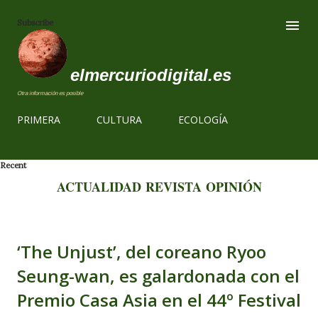
Ir al contenido
Subscribe
elmercuriodigital.es
Otra información es posible
PRIMERA
CULTURA
ECOLOGÍA
Recent
ACTUALIDAD
REVISTA
OPINIÓN
‘The Unjust’, del coreano Ryoo
Seung-wan, es galardonada con el
Premio Casa Asia en el 44º Festival