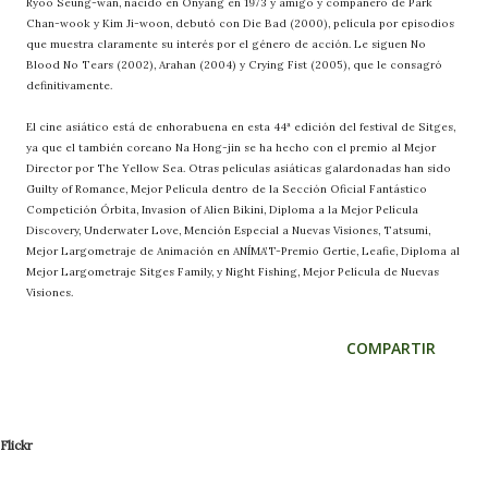
Ryoo Seung-wan, nacido en Onyang en 1973 y amigo y compañero de Park
Chan-wook y Kim Ji-woon, debutó con Die Bad (2000), película por episodios
que muestra claramente su interés por el género de acción. Le siguen No
Blood No Tears (2002), Arahan (2004) y Crying Fist (2005), que le consagró
definitivamente.
El cine asiático está de enhorabuena en esta 44ª edición del festival de Sitges,
ya que el también coreano Na Hong-jin se ha hecho con el premio al Mejor
Director por The Yellow Sea. Otras películas asiáticas galardonadas han sido
Guilty of Romance, Mejor Película dentro de la Sección Oficial Fantástico
Competición Órbita, Invasion of Alien Bikini, Diploma a la Mejor Película
Discovery, Underwater Love, Mención Especial a Nuevas Visiones, Tatsumi,
Mejor Largometraje de Animación en ANÍMA’T-Premio Gertie, Leafie, Diploma al
Mejor Largometraje Sitges Family, y Night Fishing, Mejor Película de Nuevas
Visiones.
COMPARTIR
Flickr