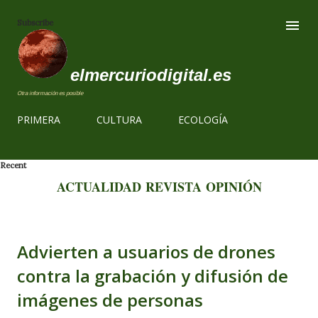
Ir al contenido
Subscribe
elmercuriodigital.es
Otra información es posible
PRIMERA
CULTURA
ECOLOGÍA
Recent
ACTUALIDAD
REVISTA
OPINIÓN
Advierten a usuarios de drones
contra la grabación y difusión de
imágenes de personas