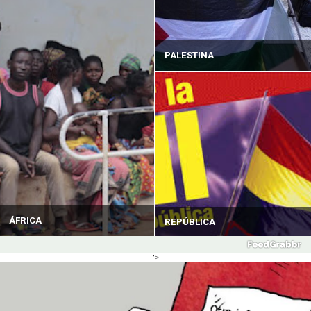
PALESTINA
ÁFRICA
REPÚBLICA
">