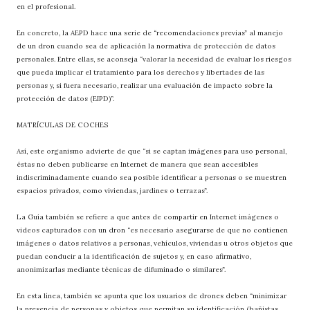
en el profesional.
En concreto, la AEPD hace una serie de “recomendaciones previas” al manejo
de un dron cuando sea de aplicación la normativa de protección de datos
personales. Entre ellas, se aconseja “valorar la necesidad de evaluar los riesgos
que pueda implicar el tratamiento para los derechos y libertades de las
personas y, si fuera necesario, realizar una evaluación de impacto sobre la
protección de datos (EIPD)”.
MATRÍCULAS DE COCHES
Así, este organismo advierte de que “si se captan imágenes para uso personal,
éstas no deben publicarse en Internet de manera que sean accesibles
indiscriminadamente cuando sea posible identificar a personas o se muestren
espacios privados, como viviendas, jardines o terrazas”.
La Guía también se refiere a que antes de compartir en Internet imágenes o
videos capturados con un dron “es necesario asegurarse de que no contienen
imágenes o datos relativos a personas, vehículos, viviendas u otros objetos que
puedan conducir a la identificación de sujetos y, en caso afirmativo,
anonimizarlas mediante técnicas de difuminado o similares”.
En esta línea, también se apunta que los usuarios de drones deben “minimizar
la presencia de personas y objetos que permitan su identificación (bañistas,