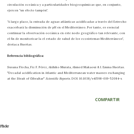
circulación oceánica y a particularidades biogeoquímicas que, en conjunto,
ejercen “un efecto tampón”.
“A largo plazo, la entrada de aguas atlánticas acidificadas a través del Estrecho
exacerbará la disminución de pH en el Mediterráneo. Por tanto, es esencial
continuar la observación oceánica en este nodo geográfico tan relevante, con
el fin de monitorizar la el estado de salud de los ecosistemas Mediterráneos”,
destaca Huertas.
Referencia bibliográfica:
Susana Flecha, Fiz F. Pérez, Akihiko Murata, Ahmed Makaoui & I. Emma Huertas.
"Decadal acidification in Atlantic and Mediterranean water masses exchanging
at the Strait of Gibraltar"
Scientific Reports
. DOI: 10.1038/s41598-019-52084-x
COMPARTIR
Flickr