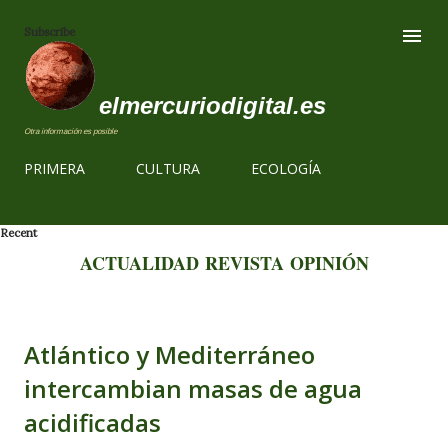
Ir al contenido
Subscribe
elmercuriodigital.es
Otra información es posible
PRIMERA
CULTURA
ECOLOGÍA
Recent
ACTUALIDAD
REVISTA
OPINIÓN
Atlántico y Mediterráneo
intercambian masas de agua
acidificadas