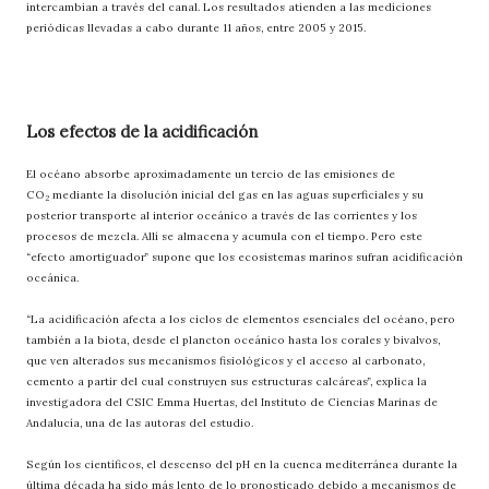
intercambian a través del canal. Los resultados atienden a las mediciones
periódicas llevadas a cabo durante 11 años, entre 2005 y 2015.
Los efectos de la acidificación
El océano absorbe aproximadamente un tercio de las emisiones de
CO
mediante la disolución inicial del gas en las aguas superficiales y su
2
posterior transporte al interior oceánico a través de las corrientes y los
procesos de mezcla. Allí se almacena y acumula con el tiempo. Pero este
“efecto amortiguador” supone que los ecosistemas marinos sufran acidificación
oceánica.
“La acidificación afecta a los ciclos de elementos esenciales del océano, pero
también a la biota, desde el plancton oceánico hasta los corales y bivalvos,
que ven alterados sus mecanismos fisiológicos y el acceso al carbonato,
cemento a partir del cual construyen sus estructuras calcáreas”, explica la
investigadora del CSIC Emma Huertas, del Instituto de Ciencias Marinas de
Andalucía, una de las autoras del estudio.
Según los científicos, el descenso del pH en la cuenca mediterránea durante la
última década ha sido más lento de lo pronosticado debido a mecanismos de