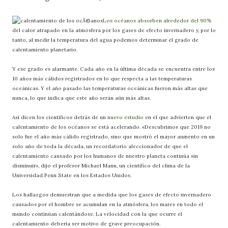
Los océanos absorben alrededor del 90%
del calor atrapado en la atmósfera por los gases de efecto invernadero y, por lo
tanto, al medir la temperatura del agua podemos determinar el grado de
calentamiento planetario.
Y ese grado es alarmante. Cada año en la última década se encuentra entre los
10 años más cálidos registrados en lo que respecta a las temperaturas
oceánicas. Y el año pasado las temperaturas oceánicas fueron más altas que
nunca, lo que indica que este año serán aún más altas.
Así dicen los científicos detrás de un
nuevo estudio
en el que advierten que el
calentamiento de los océanos se está acelerando. «Descubrimos que 2019 no
solo fue el año más cálido registrado, sino que mostró el mayor aumento en un
solo año de toda la década, un recordatorio aleccionador de que el
calentamiento causado por los humanos de nuestro planeta continúa sin
disminuir», dijo el profesor Michael Mann, un científico del clima de la
Universidad Penn State en los Estados Unidos.
Los hallazgos demuestran que a medida que los gases de efecto invernadero
causados por el hombre se acumulan en la atmósfera, los mares en todo el
mundo continúan calentándose. La velocidad con la que ocurre el
calentamiento debería ser motivo de grave preocupación.