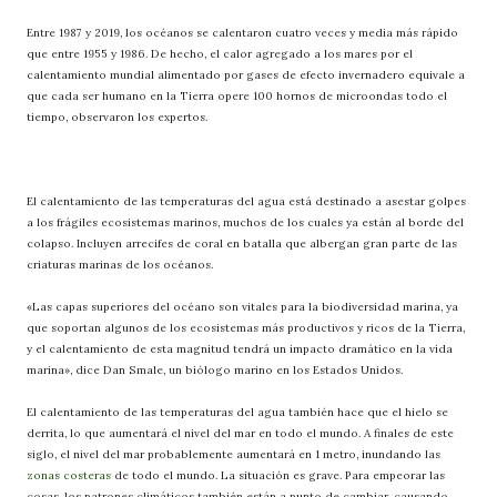
Entre 1987 y 2019, los océanos se calentaron cuatro veces y media más rápido
que entre 1955 y 1986. De hecho, el calor agregado a los mares por el
calentamiento mundial alimentado por gases de efecto invernadero equivale a
que cada ser humano en la Tierra opere 100 hornos de microondas todo el
tiempo, observaron los expertos.
El calentamiento de las temperaturas del agua está destinado a asestar golpes
a los frágiles ecosistemas marinos, muchos de los cuales ya están al borde del
colapso. Incluyen arrecifes de coral en batalla que albergan gran parte de las
criaturas marinas de los océanos.
«Las capas superiores del océano son vitales para la biodiversidad marina, ya
que soportan algunos de los ecosistemas más productivos y ricos de la Tierra,
y el calentamiento de esta magnitud tendrá un impacto dramático en la vida
marina», dice Dan Smale, un biólogo marino en los Estados Unidos.
El calentamiento de las temperaturas del agua también hace que el hielo se
derrita, lo que aumentará el nivel del mar en todo el mundo. A finales de este
siglo, el nivel del mar probablemente aumentará en 1 metro, inundando las
zonas costeras
de todo el mundo. La situación es grave. Para empeorar las
cosas, los patrones climáticos también están a punto de cambiar, causando