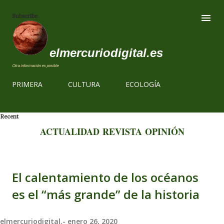
Ir al contenido
Subscribe
elmercuriodigital.es
Otra información es posible
PRIMERA
CULTURA
ECOLOGÍA
Recent
ACTUALIDAD
REVISTA
OPINIÓN
El calentamiento de los océanos
es el “más grande” de la historia
elmercuriodigital.-
enero 26, 2020