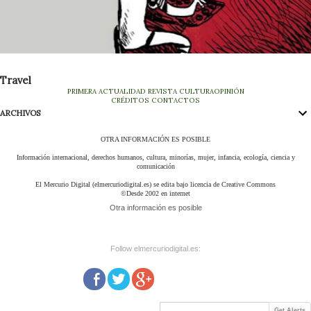
Travel
PRIMERA
ACTUALIDAD
REVISTA
CULTURA
OPINIÓN
CRÉDITOS
CONTACTOS
ARCHIVOS
OTRA INFORMACIÓN ES POSIBLE
Información internacional, derechos humanos, cultura, minorías, mujer, infancia, ecología, ciencia y
comunicación
El Mercurio Digital (elmercuriodigital.es) se edita bajo licencia de Creative Commons
©Desde 2002 en internet
Otra información es posible
Follow elmercuriodigital.es:
Get Alerts