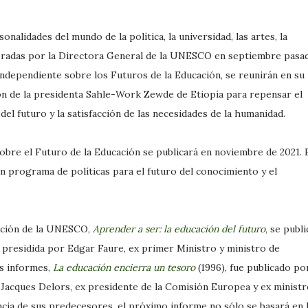
onalidades del mundo de la política, la universidad, las artes, la
ombradas por la Directora General de la UNESCO en septiembre pasa
ndependiente sobre los Futuros de la Educación, se reunirán en su
ión de la presidenta Sahle-Work Zewde de Etiopía para repensar el
del futuro y la satisfacción de las necesidades de la humanidad.
sobre el Futuro de la Educación se publicará en noviembre de 2021. 
 un programa de políticas para el futuro del conocimiento y el
cación de la UNESCO,
Aprender a ser: la educación del futuro
,
se publi
presidida por Edgar Faure, ex primer Ministro y ministro de
os informes,
La educación encierra un tesoro
(1996), fue publicado po
 Jacques Delors, ex presidente de la Comisión Europea y ex minist
ncia de sus predecesores, el próximo informe no sólo se basará en 