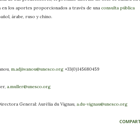
n en los aportes proporcionados a través de una
consulta pública
pañol, árabe, ruso y chino.
wanou,
m.adjiwanou@unesco.org
+33(0)145680459
ler,
a.muller@unesco.org
irectora General: Aurélia du Vignau,
a.du-vignau@unesco.org
COMPART