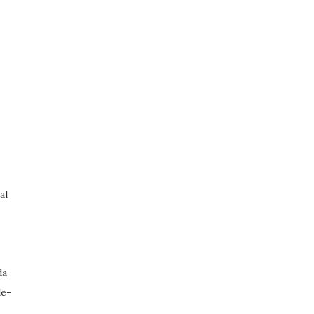
al
da
le-