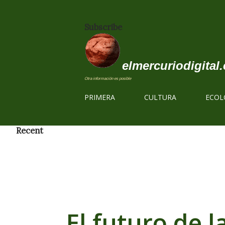
Subscribe
elmercuriodigital.
Otra información es posible
PRIMERA
CULTURA
ECOL
Recent
El futuro de l