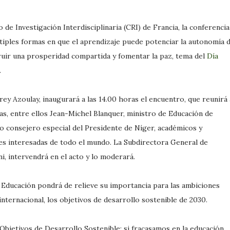
de Investigación Interdisciplinaria (CRI) de Francia, la conferencia
ltiples formas en que el aprendizaje puede potenciar la autonomía 
truir una prosperidad compartida y fomentar la paz, tema del
Día
.
y Azoulay, inaugurará a las 14.00 horas el encuentro, que reunirá 
vas, entre ellos Jean-Michel Blanquer, ministro de Educación de
o consejero especial del Presidente de Níger, académicos y
es interesadas de todo el mundo. La Subdirectora General de
i, intervendrá en el acto y lo moderará.
a Educación pondrá de relieve su importancia para las ambiciones
internacional, los objetivos de desarrollo sostenible de 2030.
 Objetivos de Desarrollo Sostenible: si fracasamos en la educación,