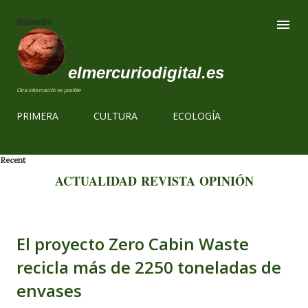
Ir al contenido
Subscribe
elmercuriodigital.es
Otra información es posible
PRIMERA
CULTURA
ECOLOGÍA
Recent
ACTUALIDAD
REVISTA
OPINIÓN
El proyecto Zero Cabin Waste
recicla más de 2250 toneladas de
envases