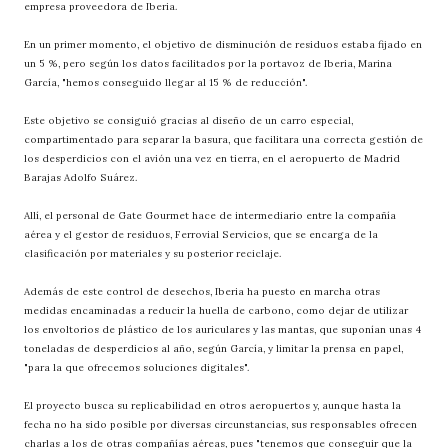
empresa proveedora de Iberia.
En un primer momento, el objetivo de disminución de residuos estaba fijado en
un 5 %, pero según los datos facilitados por la portavoz de Iberia, Marina
García, "hemos conseguido llegar al 15 % de reducción".
Este objetivo se consiguió gracias al diseño de un carro especial,
compartimentado para separar la basura, que facilitara una correcta gestión de
los desperdicios con el avión una vez en tierra, en el aeropuerto de Madrid
Barajas Adolfo Suárez.
Allí, el personal de Gate Gourmet hace de intermediario entre la compañía
aérea y el gestor de residuos, Ferrovial Servicios, que se encarga de la
clasificación por materiales y su posterior reciclaje.
Además de este control de desechos, Iberia ha puesto en marcha otras
medidas encaminadas a reducir la huella de carbono, como dejar de utilizar
los envoltorios de plástico de los auriculares y las mantas, que suponían unas 4
toneladas de desperdicios al año, según García, y limitar la prensa en papel,
"para la que ofrecemos soluciones digitales".
El proyecto busca su replicabilidad en otros aeropuertos y, aunque hasta la
fecha no ha sido posible por diversas circunstancias, sus responsables ofrecen
charlas a los de otras compañías aéreas, pues "tenemos que conseguir que la