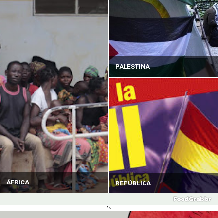
PALESTINA
ÁFRICA
REPÚBLICA
">