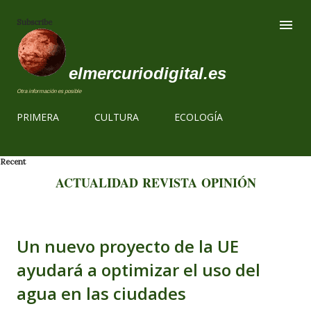
Ir al contenido
Subscribe
elmercuriodigital.es
Otra información es posible
PRIMERA
CULTURA
ECOLOGÍA
Recent
ACTUALIDAD
REVISTA
OPINIÓN
Un nuevo proyecto de la UE
ayudará a optimizar el uso del
agua en las ciudades