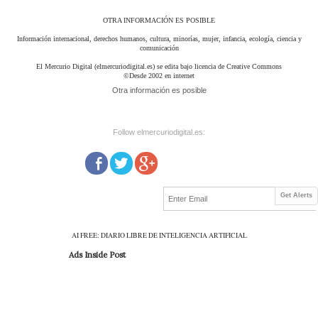
OTRA INFORMACIÓN ES POSIBLE
Información internacional, derechos humanos, cultura, minorías, mujer, infancia, ecología, ciencia y
comunicación
El Mercurio Digital (elmercuriodigital.es) se edita bajo licencia de Creative Commons
©Desde 2002 en internet
Otra información es posible
Follow elmercuriodigital.es:
Get Alerts
AI FREE: DIARIO LIBRE DE INTELIGENCIA ARTIFICIAL
Ads Inside Post