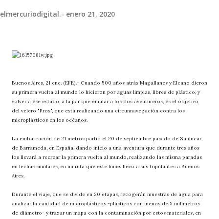
elmercuriodigital.-
enero 21, 2020
Buenos Aires, 21 ene. (EFE).- Cuando 500 años atrás Magallanes y Elcano dieron
su primera vuelta al mundo lo hicieron por aguas limpias, libres de plástico, y
volver a ese estado, a la par que emular a los dos aventureros, es el objetivo
del velero "Pros", que está realizando una circunnavegación contra los
microplásticos en los océanos.
La embarcación de 21 metros partió el 20 de septiembre pasado de Sanlucar
de Barrameda, en España, dando inicio a una aventura que durante tres años
los llevará a recrear la primera vuelta al mundo, realizando las misma paradas
en fechas similares, en un ruta que este lunes llevó a sus tripulantes a Buenos
Aires.
Durante el viaje, que se divide en 20 etapas, recogerán muestras de agua para
analizar la cantidad de microplásticos -plásticos con menos de 5 milímetros
de diámetro- y trazar un mapa con la contaminación por estos materiales, en