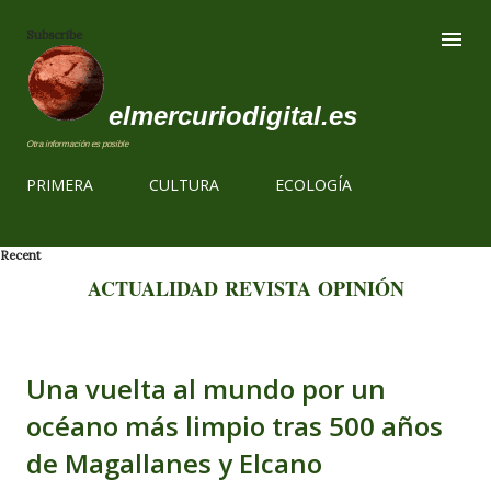
Ir al contenido
Subscribe
elmercuriodigital.es
Otra información es posible
PRIMERA
CULTURA
ECOLOGÍA
Recent
ACTUALIDAD
REVISTA
OPINIÓN
Una vuelta al mundo por un
océano más limpio tras 500 años
de Magallanes y Elcano