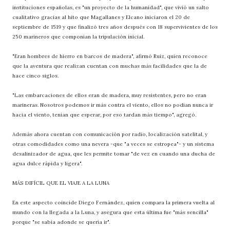
instituciones españolas, es "un proyecto de la humanidad", que vivió un salto
cualitativo gracias al hito que Magallanes y Elcano iniciaron el 20 de
septiembre de 1519 y que finalizó tres años después con 18 supervivientes de los
250 marineros que componían la tripulación inicial.
"Eran hombres de hierro en barcos de madera", afirmó Ruiz, quien reconoce
que la aventura que realizan cuentan con muchas más facilidades que la de
hace cinco siglos.
"Las embarcaciones de ellos eran de madera, muy resistentes, pero no eran
marineras. Nosotros podemos ir más contra el viento, ellos no podían nunca ir
hacia el viento, tenían que esperar, por eso tardan más tiempo", agregó.
Además ahora cuentan con comunicación por radio, localización satelital, y
otras comodidades como una nevera -que "a veces se estropea"- y un sistema
desalinizador de agua, que les permite tomar "de vez en cuando una ducha de
agua dulce rápida y ligera".
MÁS DIFÍCIL QUE EL VIAJE A LA LUNA
En este aspecto coincide Diego Fernández, quien compara la primera vuelta al
mundo con la llegada a la Luna, y asegura que esta última fue "más sencilla"
porque "se sabía adonde se quería ir".