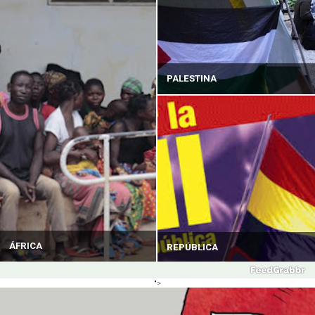
PALESTINA
ÁFRICA
REPÚBLICA
">