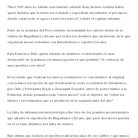
"Hace 500 años no sabían exactamente adonde iban, incluso todavía había
quien dudaba que la tierra era redonda y esperaban encontrarse el precipicio
donde caían todo el agua y todos los barcos", señaló el capitán entrante.
Parte de la aventura del Pros consiste en transmitir los valores detrás de la
odisea de Magallanes y Elcano por todos los destinos que atraviesan, en lo que
organizan mesas redondas con historiadores y expertos locales.
Para Francisco Ruiz, quien además de marinero es historiador, lo más
destacable de la primera circunnavegación es que permitió "el contacto de
unos pueblos con otros".
El recorrido que realizan los nuevos aventureros es casi idéntico al original,
con la única excepción de que bordearán la costa occidental de Suramérica
por Chile y Perú hasta llegar a Guayaquil, Ecuador, antes de poner rumbo a la
Polinesia, donde permanecerán "varios meses" con el objetivo de "evitar los
tifones y las tormentas que se producen en la segunda mita del año".
La falta de información meteorológica fue otro de los grandes inconvenientes
que afrontó la expedición de Magallanes y Elcano, que pasó dos meses parada
en el océano Atlántico por falta de vientos.
Ruiz afirma que todavía se pueden realizar hazañas de ese calibre y que nunca