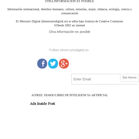
OTRA INFORMACIÓN ES POSIBLE
Información internacional, derechos humanos, cultura, minorías, mujer, infancia, ecología, ciencia y
comunicación
El Mercurio Digital (elmercuriodigital.es) se edita bajo licencia de Creative Commons
©Desde 2002 en internet
Otra información es posible
Follow elmercuriodigital.es:
Get Alerts
AI FREE: DIARIO LIBRE DE INTELIGENCIA ARTIFICIAL
Ads Inside Post