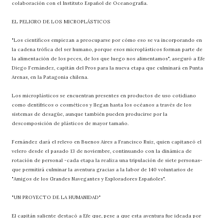
colaboración con el Instituto Español de Oceanografía.
EL PELIGRO DE LOS MICROPLÁSTICOS
"Los científicos empiezan a preocuparse por cómo eso se va incorporando en
la cadena trófica del ser humano, porque esos microplásticos forman parte de
la alimentación de los peces, de los que luego nos alimentamos", aseguró a Efe
Diego Fernández, capitán del Pros para la nueva etapa que culminará en Punta
Arenas, en la Patagonia chilena.
Los microplásticos se encuentran presentes en productos de uso cotidiano
como dentífricos o cosméticos y llegan hasta los océanos a través de los
sistemas de desagüe, aunque también pueden producirse por la
descomposición de plásticos de mayor tamaño.
Fernández dará el relevo en Buenos Aires a Francisco Ruiz, quien capitaneó el
velero desde el pasado 13 de noviembre, continuando con la dinámica de
rotación de personal -cada etapa la realiza una tripulación de siete personas-
que permitirá culminar la aventura gracias a la labor de 140 voluntarios de
"Amigos de los Grandes Navegantes y Exploradores Españoles".
"UN PROYECTO DE LA HUMANIDAD"
El capitán saliente destacó a Efe que, pese a que esta aventura fue ideada por