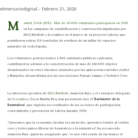
elmercuriodigital.-
febrero 21, 2020
M
adrid, 21 feb (EFE).- Más de 30.000 voluntarios participaron en 2019
en las campañas de sensibilización y conservación impulsadas por
SEO/BirdLife y Ecoembes en el marco de su proyecto Libera, que
permitieron retirar 126 toneladas de residuos de un millar de espacios
naturales de toda España.
Los voluntarios, pertenecientes a 866 entidades públicas y privadas,
contribuyeron además a la caracterización de más de 140.000 objetos
abandonados en estos entornos ayudados por las aplicaciones móviles eLitter
y Marnoba, desarrolladas por las asociaciones Paisaje Limpio y Vertidos Cero.
La directora ejecutiva de
SEO/BirdLife,
Asunción Ruiz, y el consejero delegado
de
Ecoembes
, Óscar Martín Riva, han presentado hoy el
‘Barómetro de la
Basuraleza’
, que engloba los resultados de las acciones de participación,
conocimiento y prevención de Libera durante 2019.
“Queremos que la economía circular sea un hecho, queremos tender al vertido
cero y todos juntos liberar de basuraleza a la naturaleza”, ha reconocido
Asunción Ruiz, quien ha asegurado que “se nos está yendo de las manos el