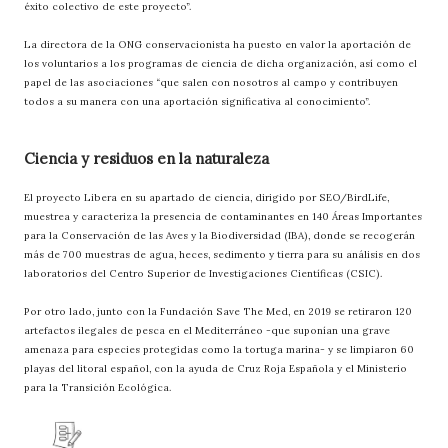
éxito colectivo de este proyecto”.
La directora de la ONG conservacionista ha puesto en valor la aportación de
los voluntarios a los programas de ciencia de dicha organización, así como el
papel de las asociaciones “que salen con nosotros al campo y contribuyen
todos a su manera con una aportación significativa al conocimiento”.
Ciencia y residuos en la naturaleza
El proyecto Libera en su apartado de ciencia, dirigido por SEO/BirdLife,
muestrea y caracteriza la presencia de contaminantes en 140 Áreas Importantes
para la Conservación de las Aves y la Biodiversidad (IBA), donde se recogerán
más de 700 muestras de agua, heces, sedimento y tierra para su análisis en dos
laboratorios del Centro Superior de Investigaciones Científicas (CSIC).
Por otro lado, junto con la Fundación Save The Med, en 2019 se retiraron 120
artefactos ilegales de pesca en el Mediterráneo -que suponían una grave
amenaza para especies protegidas como la tortuga marina- y se limpiaron 60
playas del litoral español, con la ayuda de Cruz Roja Española y el Ministerio
para la Transición Ecológica.