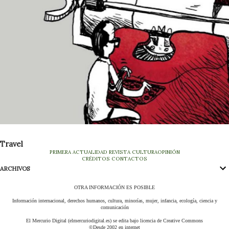
Travel
PRIMERA
ACTUALIDAD
REVISTA
CULTURA
OPINIÓN
CRÉDITOS
CONTACTOS
ARCHIVOS
OTRA INFORMACIÓN ES POSIBLE
Información internacional, derechos humanos, cultura, minorías, mujer, infancia, ecología, ciencia y
comunicación
El Mercurio Digital (elmercuriodigital.es) se edita bajo licencia de Creative Commons
©Desde 2002 en internet