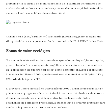
problema y la sociedad es ahora consciente de la cantidad de residuos que
acaban abandonados en la naturaleza y cómo afectan al equilibrio natural del
planeta e hipotecan el futuro de nuestros hijos”.
Asunción Ruiz (SEO/BirdLife) y Óscar Martín (Ecoembes), junto al equilo del
#ProyectoLibera en la presentación de resultados de 2019. EFE/Cristina Yuste
Zonas de valor ecológico
“La contaminación está en las zonas de mayor valor ecológico”, ha subrayado,
pero en España “tenemos que estar orgullosos de ser pioneros e innovadores
en la protección de nuestros espacios” como demostró en Europa el proyecto
Life Activa Red Natura 2000, que desarrollaron durante 4 años SEO/BirdLife y
EFEverde de la Agencia EFE.
El proyecto Libera movilizó en 2019 a más de 19.000 alumnos de secundaria y
primaria en su programa educativo Aulas Libera, impartió charlas a alumnos de
diversas universidades y lanzó la iniciativa Libera Makers, dirigida a
estudiantes de Formación Profesional, a quienes instó a crear un prototipo para
combatir la presencia de basura en la naturaleza.