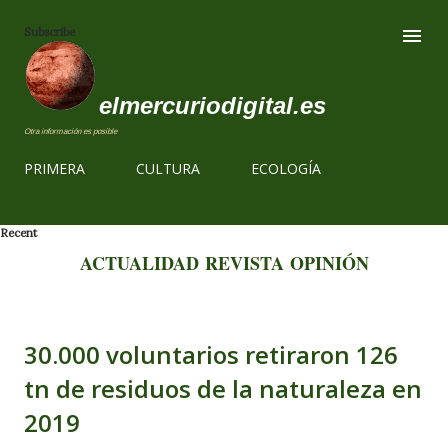
Ir al contenido
Subscribe
elmercuriodigital.es
Otra información es posible
PRIMERA
CULTURA
ECOLOGÍA
Recent
ACTUALIDAD
REVISTA
OPINIÓN
30.000 voluntarios retiraron 126
tn de residuos de la naturaleza en
2019