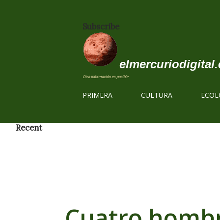
Subscribe
elmercuriodigital.
Otra información es posible
PRIMERA
CULTURA
ECOL
Recent
Cuatro hombre