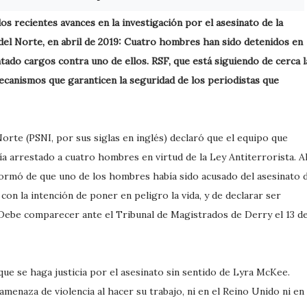
s recientes avances en la investigación por el asesinato de la
 del
Norte, en abril de 2019: Cuatro hombres han sido detenidos en
ntado cargos contra uno de ellos. RSF, que está siguiendo de cerca l
mecanismos que garanticen la seguridad de los periodistas que
l Norte (PSNI, por sus siglas en inglés) declaró que el equipo que
a arrestado a cuatro hombres en virtud de la Ley Antiterrorista. A
informó de que uno de los hombres había sido acusado del asesinato 
n la intención de poner en peligro la vida, y de declarar ser
Debe comparecer ante el Tribunal de Magistrados de Derry el 13 d
e se haga justicia por el asesinato sin sentido de Lyra McKee.
amenaza de violencia al hacer su trabajo, ni en el Reino Unido ni en