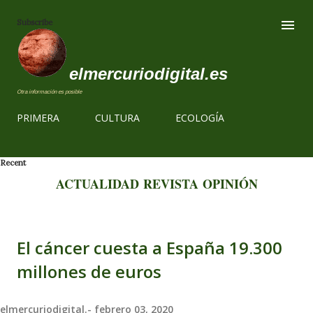
Ir al contenido
Subscribe
elmercuriodigital.es
Otra información es posible
PRIMERA
CULTURA
ECOLOGÍA
Recent
ACTUALIDAD
REVISTA
OPINIÓN
El cáncer cuesta a España 19.300
millones de euros
elmercuriodigital.-
febrero 03, 2020