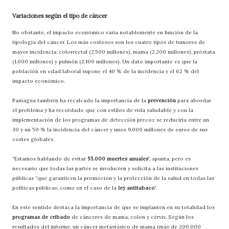
Variaciones según el tipo de cáncer
No obstante, el impacto económico varía notablemente en función de la
tipología del cáncer. Los más costosos son los cuatro tipos de tumores de
mayor incidencia: colorrectal (2.500 millones), mama (2.200 millones), próstata
(1.000 millones) y pulmón (2.100 millones). Un dato importante es que la
población en edad laboral supone el 40 % de la incidencia y el 62 % del
impacto económico.
Paniagua también ha recalcado la importancia de la
prevención
para abordar
el problema y ha recordado que con estilos de vida saludable y con la
implementación de los programas de detección precoz se reduciría entre un
30 y un 50 % la incidencia del cáncer y unos 9.000 millones de euros de sus
costes globales.
“Estamos hablando de evitar
55.000 muertes anuales
”, apunta, pero es
necesario que todas las partes se involucren y solicita a las instituciones
públicas “que garanticen la promoción y la protección de la salud en todas las
políticas públicas, como en el caso de la
ley antitabaco
”.
En este sentido destaca la importancia de que se implanten en su totalidad los
programas de cribado
de cánceres de mama, colon y cérvix. Según los
resultados del informe, un cáncer metastásico de mama (más de 200.000