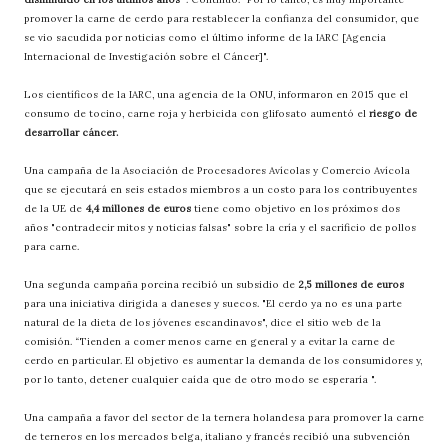
promover la carne de cerdo para restablecer la confianza del consumidor, que
se vio sacudida por noticias como el último informe de la IARC [Agencia
Internacional de Investigación sobre el Cáncer]".
Los científicos de la IARC, una agencia de la ONU, informaron en 2015 que el
consumo de tocino, carne roja y herbicida con glifosato aumentó el
riesgo de
desarrollar cáncer.
Una campaña de la Asociación de Procesadores Avícolas y Comercio Avícola
que se ejecutará en seis estados miembros a un costo para los contribuyentes
de la UE de
4,4 millones de euros
tiene como objetivo en los próximos dos
años "contradecir mitos y noticias falsas" sobre la cría y el sacrificio de pollos
para carne.
Una segunda campaña porcina recibió un subsidio de
2,5 millones de euros
para una iniciativa dirigida a daneses y suecos. "El cerdo ya no es una parte
natural de la dieta de los jóvenes escandinavos", dice el sitio web de la
comisión. “Tienden a comer menos carne en general y a evitar la carne de
cerdo en particular. El objetivo es aumentar la demanda de los consumidores y,
por lo tanto, detener cualquier caída que de otro modo se esperaría ".
Una campaña a favor del sector de la ternera holandesa para promover la carne
de terneros en los mercados belga, italiano y francés recibió una subvención