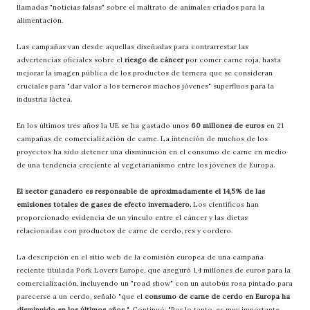
llamadas "noticias falsas" sobre el maltrato de animales criados para la
alimentación.
Las campañas van desde aquellas diseñadas para contrarrestar las
advertencias oficiales sobre el
riesgo de cáncer
por comer carne roja, hasta
mejorar la imagen pública de los productos de ternera que se consideran
cruciales para "dar valor a los terneros machos jóvenes" superfluos para la
industria láctea.
En los últimos tres años la UE se ha gastado unos
60 millones de euros
en 21
campañas de comercialización de carne. La intención de muchos de los
proyectos ha sido detener una disminución en el consumo de carne en medio
de una tendencia creciente al vegetarianismo entre los jóvenes de Europa.
El sector ganadero es responsable de aproximadamente el 14,5% de las
emisiones totales de gases de efecto invernadero.
Los científicos han
proporcionado evidencia de un vínculo entre el cáncer y las dietas
relacionadas con productos de carne de cerdo, res y cordero.
La descripción en el sitio web de la comisión europea de una campaña
reciente titulada Pork Lovers Europe, que aseguró 1,4 millones de euros para la
comercialización, incluyendo un "road show" con un autobús rosa pintado para
parecerse a un cerdo, señaló "que el
consumo de carne de cerdo en Europa ha
disminuido en los últimos años
". Continuó: "Por lo tanto, es muy importante