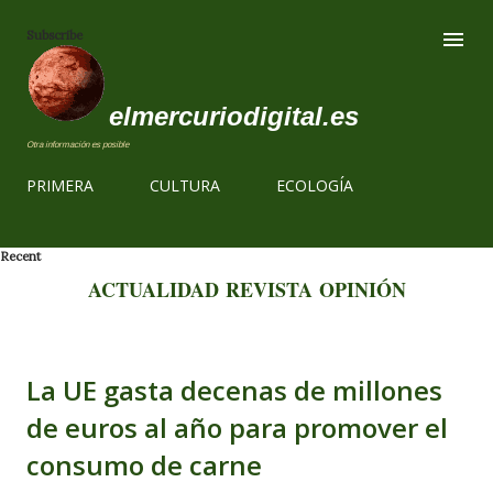
Ir al contenido
Subscribe
elmercuriodigital.es
Otra información es posible
PRIMERA
CULTURA
ECOLOGÍA
Recent
ACTUALIDAD
REVISTA
OPINIÓN
La UE gasta decenas de millones
de euros al año para promover el
consumo de carne