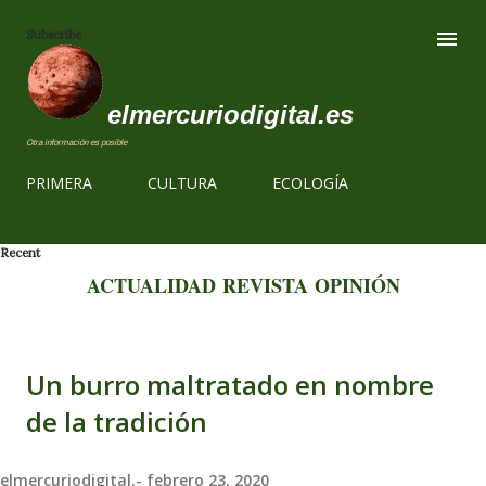
Ir al contenido
Subscribe
elmercuriodigital.es
Otra información es posible
PRIMERA
CULTURA
ECOLOGÍA
Recent
ACTUALIDAD
REVISTA
OPINIÓN
Un burro maltratado en nombre
de la tradición
elmercuriodigital.-
febrero 23, 2020