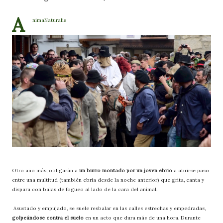
A
nimaNaturalis
Otro año más, obligarán a
un burro montado por un joven ebrio
a abrirse paso
entre una multitud (también ebria desde la noche anterior) que grita, canta y
dispara con balas de fogueo al lado de la cara del animal.
Asustado y empujado, se suele resbalar en las calles estrechas y empedradas,
golpeándose contra el suelo
en un acto que dura más de una hora. Durante