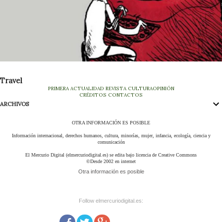
Travel
PRIMERA
ACTUALIDAD
REVISTA
CULTURA
OPINIÓN
CRÉDITOS
CONTACTOS
ARCHIVOS
OTRA INFORMACIÓN ES POSIBLE
Información internacional, derechos humanos, cultura, minorías, mujer, infancia, ecología, ciencia y
comunicación
El Mercurio Digital (elmercuriodigital.es) se edita bajo licencia de Creative Commons
©Desde 2002 en internet
Otra información es posible
Follow elmercuriodigital.es: