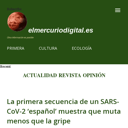
Ir al contenido
Subscribe
elmercuriodigital.es
Otra información es posible
PRIMERA
CULTURA
ECOLOGÍA
Recent
ACTUALIDAD
REVISTA
OPINIÓN
La primera secuencia de un SARS-
CoV-2 ‘español’ muestra que muta
menos que la gripe