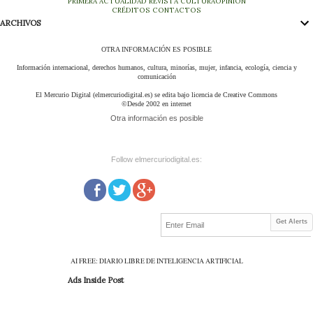
PRIMERA
ACTUALIDAD
REVISTA
CULTURA
OPINIÓN
CRÉDITOS
CONTACTOS
ARCHIVOS
OTRA INFORMACIÓN ES POSIBLE
Información internacional, derechos humanos, cultura, minorías, mujer, infancia, ecología, ciencia y
comunicación
El Mercurio Digital (elmercuriodigital.es) se edita bajo licencia de Creative Commons
©Desde 2002 en internet
Otra información es posible
Follow elmercuriodigital.es:
Get Alerts
AI FREE: DIARIO LIBRE DE INTELIGENCIA ARTIFICIAL
Ads Inside Post