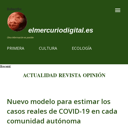
Ir al contenido
Subscribe
elmercuriodigital.es
Otra información es posible
PRIMERA
CULTURA
ECOLOGÍA
Recent
ACTUALIDAD
REVISTA
OPINIÓN
Nuevo modelo para estimar los
casos reales de COVID-19 en cada
comunidad autónoma