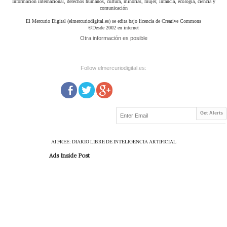
Información internacional, derechos humanos, cultura, minorías, mujer, infancia, ecología, ciencia y
comunicación
El Mercurio Digital (elmercuriodigital.es) se edita bajo licencia de Creative Commons
©Desde 2002 en internet
Otra información es posible
Follow elmercuriodigital.es:
Get Alerts
AI FREE: DIARIO LIBRE DE INTELIGENCIA ARTIFICIAL
Ads Inside Post