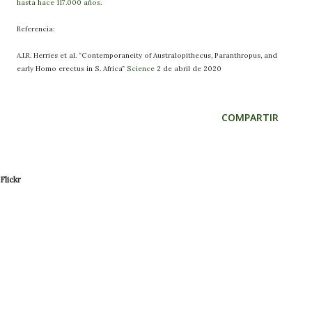
hasta hace 117.000 años
.
Referencia:
A.I.R. Herries et al. “Contemporaneity of Australopithecus, Paranthropus, and
early Homo erectus in S. Africa”
Science
2 de abril de 2020
COMPARTIR
Flickr