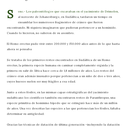
S
onc.- Los paleontólogos que excavaban en el yacimiento de Drimolen,
al noroeste de Johanesburgo, en Sudáfrica, tardaron un tiempo en
ensamblar los numerosos fragmentos de cráneo que fueron
encontrando. Ni siquiera imaginaron que pudieran pertenecer a un homínido.
Cuando lo hicieron, no salieron de su asombro.
El Homo erectus pudo vivir entre 200.000 y 150.000 años antes de lo que hasta
ahora se pensaba
Se trataba de los primeros restos encontrados en Sudáfrica de un Homo
erectus, la primera especie humana en caminar completamente erguida y la
primera en salir de África hace cerca de 1,8 millones de años. Los restos del
cráneo eran además inusuales porque pertenecían a un niño de dos o tres años,
cuyos huesos suelen ser muy frágiles a esa edad.
Junto a estos fósiles, en las mismas capas estratigráficas del yacimiento
sudafricano los científicos también encontraron restos de Paranthropus, una
especie primitiva de hominino bípedo que se extinguió hace más de un millón
de años. Una vez descritas las especies a las que pertenecían los fósiles, faltaba
determinar su antigüedad.
Gracias las técnicas de datación de última generación –incluyendo la datación