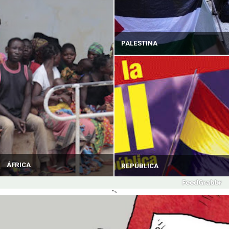
PALESTINA
ÁFRICA
REPÚBLICA
">