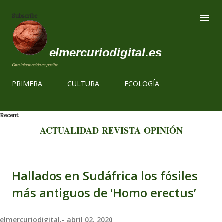
Ir al contenido
Subscribe
elmercuriodigital.es
Otra información es posible
PRIMERA
CULTURA
ECOLOGÍA
Recent
ACTUALIDAD
REVISTA
OPINIÓN
Hallados en Sudáfrica los fósiles
más antiguos de ‘Homo erectus’
elmercuriodigital.-
abril 02, 2020