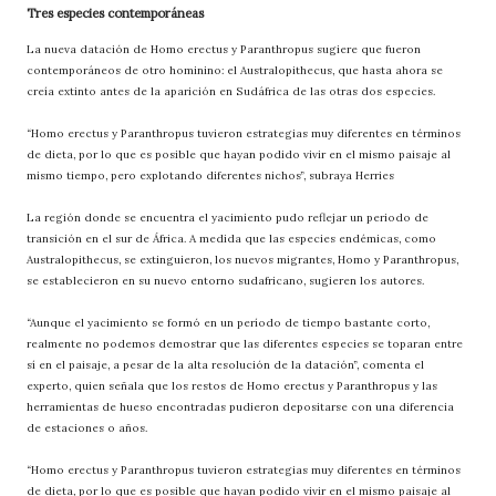
Tres especies contemporáneas
La nueva datación de Homo erectus y Paranthropus sugiere que fueron
contemporáneos de otro hominino: el Australopithecus, que hasta ahora se
creía extinto antes de la aparición en Sudáfrica de las otras dos especies.
“Homo erectus y Paranthropus tuvieron estrategias muy diferentes en términos
de dieta, por lo que es posible que hayan podido vivir en el mismo paisaje al
mismo tiempo, pero explotando diferentes nichos”, subraya Herries
La región donde se encuentra el yacimiento pudo reflejar un periodo de
transición en el sur de África. A medida que las especies endémicas, como
Australopithecus, se extinguieron, los nuevos migrantes, Homo y Paranthropus,
se establecieron en su nuevo entorno sudafricano, sugieren los autores.
“Aunque el yacimiento se formó en un período de tiempo bastante corto,
realmente no podemos demostrar que las diferentes especies se toparan entre
sí en el paisaje, a pesar de la alta resolución de la datación”, comenta el
experto, quien señala que los restos de Homo erectus y Paranthropus y las
herramientas de hueso encontradas pudieron depositarse con una diferencia
de estaciones o años.
“Homo erectus y Paranthropus tuvieron estrategias muy diferentes en términos
de dieta, por lo que es posible que hayan podido vivir en el mismo paisaje al