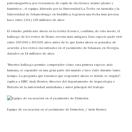
paleomagnética, por resonancia de espín de electrones, uranio-plomo y
faunística–, el equipo, liderado por la Universidad La Trobe en Australia y la
Universidad de Johanesburgo en Sudáfrica, lograron una fecha muy precisa:
hace entre 2,04 y 1,95 millones de años.
El estudio, publicado ahora en la revista Science, confirma, de esto modo, el
hallazgo de los restos de Homo erectus más antiguos. Esta especie pudo vivir
entre 200.000 y 150.000 años antes de lo que hasta ahora se pensaba, de
acuerdo a los restos encontrados en el yacimiento de Dmanasi, en Georgia,
datados en 1,8 millones de años.
“Nuestro hallazgo permite comprender cómo esta primera especie, más
humana, se expandió en una gran parte del mundo y tuvo éxito durante tanto
tiempo. La pregunta que tenemos que responder ahora es dónde se originó”,
explica a SINC Andy Herries, director del departamento de Arqueología e
Historia de la universidad australiana y autor principal del trabajo.
Equipo de excavación en el yacimiento de Drimolen. / Andy Herries