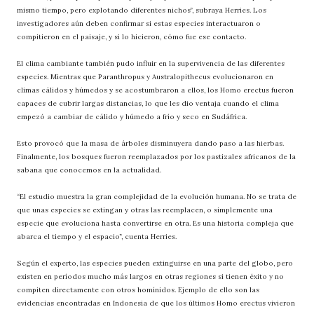
mismo tiempo, pero explotando diferentes nichos”, subraya Herries. Los
investigadores aún deben confirmar si estas especies interactuaron o
compitieron en el paisaje, y si lo hicieron, cómo fue ese contacto.
El clima cambiante también pudo influir en la supervivencia de las diferentes
especies. Mientras que Paranthropus y Australopithecus evolucionaron en
climas cálidos y húmedos y se acostumbraron a ellos, los Homo erectus fueron
capaces de cubrir largas distancias, lo que les dio ventaja cuando el clima
empezó a cambiar de cálido y húmedo a frío y seco en Sudáfrica.
Esto provocó que la masa de árboles disminuyera dando paso a las hierbas.
Finalmente, los bosques fueron reemplazados por los pastizales africanos de la
sabana que conocemos en la actualidad.
“El estudio muestra la gran complejidad de la evolución humana. No se trata de
que unas especies se extingan y otras las reemplacen, o simplemente una
especie que evoluciona hasta convertirse en otra. Es una historia compleja que
abarca el tiempo y el espacio”, cuenta Herries.
Según el experto, las especies pueden extinguirse en una parte del globo, pero
existen en períodos mucho más largos en otras regiones si tienen éxito y no
compiten directamente con otros homínidos. Ejemplo de ello son las
evidencias encontradas en Indonesia de que los últimos Homo erectus vivieron