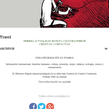
Travel
PRIMERA
ACTUALIDAD
REVISTA
CULTURA
OPINIÓN
CRÉDITOS
CONTACTOS
ARCHIVOS
OTRA INFORMACIÓN ES POSIBLE
Información internacional, derechos humanos, cultura, minorías, mujer, infancia, ecología, ciencia y
comunicación
El Mercurio Digital (elmercuriodigital.es) se edita bajo licencia de Creative Commons
©Desde 2002 en internet
Otra información es posible
Follow elmercuriodigital.es: