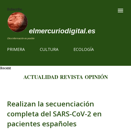
Ir al contenido
Subscribe
elmercuriodigital.es
Otra información es posible
PRIMERA
CULTURA
ECOLOGÍA
Recent
ACTUALIDAD
REVISTA
OPINIÓN
Realizan la secuenciación
completa del SARS-CoV-2 en
pacientes españoles