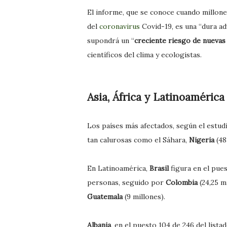
El informe, que se conoce cuando millone
del
coronavirus
Covid-19, es una “dura ad
supondrá un “
creciente riesgo de nuevas 
científicos del clima y ecologistas.
Asia, África y Latinoamérica
Los países más afectados, según el estud
tan calurosas como el Sáhara,
Nigeria
(48
En Latinoamérica,
Brasil
figura en el pue
personas, seguido por
Colombia
(24,25 m
Guatemala
(9 millones).
Albania
, en el puesto 104 de 246 del list