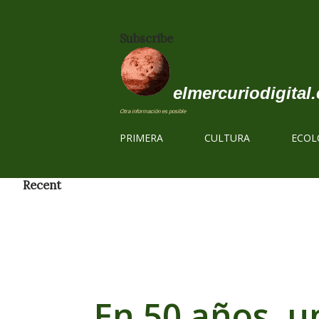
Subscribe
elmercuriodigital.
Otra información es posible
PRIMERA
CULTURA
ECOL
Recent
En 50 años, u