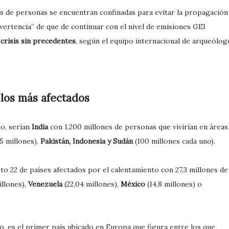
s de personas se encuentran confinadas para evitar la propagación
vertencia” de que de continuar con el nivel de emisiones GEI
crisis sin precedentes
, según el equipo internacional de arqueólog
 los más afectados
io, serían
India
con 1.200 millones de personas que vivirían en áreas
5 millones),
Pakistán, Indonesia y Sudán
(100 millones cada uno).
sto 22 de países afectados por el calentamiento con 27,3 millones de
illones),
Venezuela
(22,04 millones),
México
(14,8 millones) o
ado, es el primer país ubicado en Europa que figura entre los que