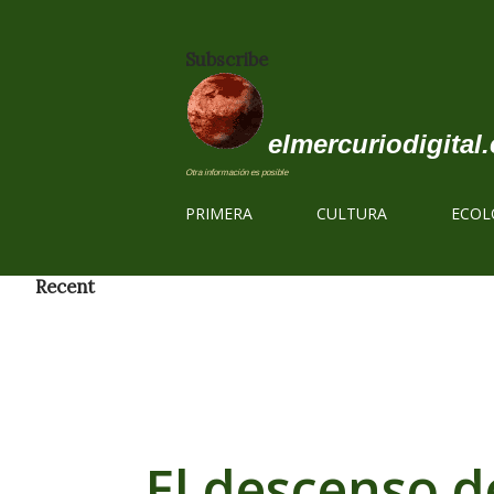
Subscribe
elmercuriodigital.
Otra información es posible
PRIMERA
CULTURA
ECOL
Recent
El descenso d