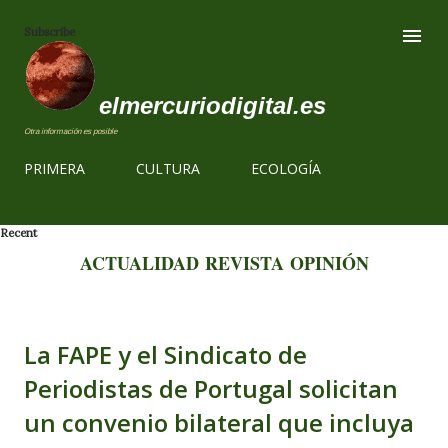
Ir al contenido
Subscribe
elmercuriodigital.es
Otra información es posible
PRIMERA
CULTURA
ECOLOGÍA
Recent
ACTUALIDAD
REVISTA
OPINIÓN
La FAPE y el Sindicato de
Periodistas de Portugal solicitan
un convenio bilateral que incluya