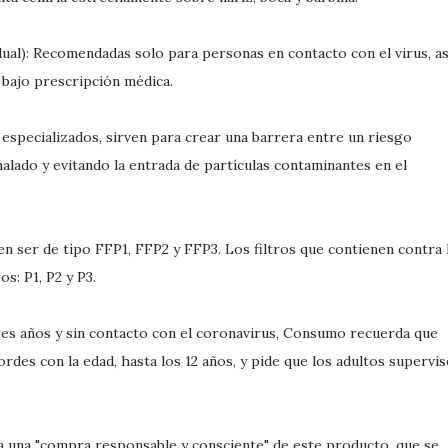
dual): Recomendadas solo para personas en contacto con el virus, as
bajo prescripción médica.
 especializados, sirven para crear una barrera entre un riesgo
inhalado y evitando la entrada de partículas contaminantes en el
n ser de tipo FFP1, FFP2 y FFP3. Los filtros que contienen contra 
s: P1, P2 y P3.
 tres años y sin contacto con el coronavirus, Consumo recuerda que
cordes con la edad, hasta los 12 años, y pide que los adultos supervi
 una "compra responsable y consciente" de este producto, que se