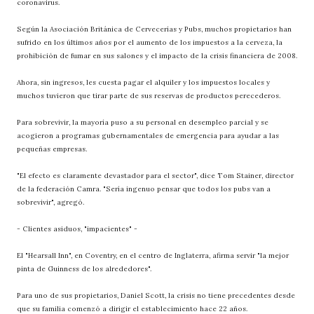
coronavirus.
Según la Asociación Británica de Cervecerías y Pubs, muchos propietarios han
sufrido en los últimos años por el aumento de los impuestos a la cerveza, la
prohibición de fumar en sus salones y el impacto de la crisis financiera de 2008.
Ahora, sin ingresos, les cuesta pagar el alquiler y los impuestos locales y
muchos tuvieron que tirar parte de sus reservas de productos perecederos.
Para sobrevivir, la mayoría puso a su personal en desempleo parcial y se
acogieron a programas gubernamentales de emergencia para ayudar a las
pequeñas empresas.
"El efecto es claramente devastador para el sector", dice Tom Stainer, director
de la federación Camra. "Sería ingenuo pensar que todos los pubs van a
sobrevivir", agregó.
- Clientes asiduos, "impacientes" -
El "Hearsall Inn", en Coventry, en el centro de Inglaterra, afirma servir "la mejor
pinta de Guinness de los alrededores".
Para uno de sus propietarios, Daniel Scott, la crisis no tiene precedentes desde
que su familia comenzó a dirigir el establecimiento hace 22 años.