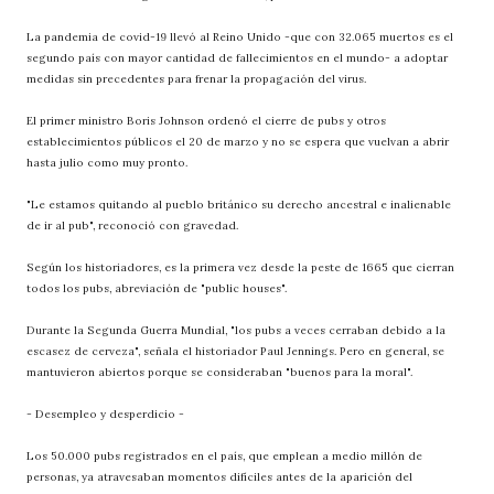
La pandemia de covid-19 llevó al Reino Unido -que con 32.065 muertos es el
segundo país con mayor cantidad de fallecimientos en el mundo- a adoptar
medidas sin precedentes para frenar la propagación del virus.
El primer ministro Boris Johnson ordenó el cierre de pubs y otros
establecimientos públicos el 20 de marzo y no se espera que vuelvan a abrir
hasta julio como muy pronto.
"Le estamos quitando al pueblo británico su derecho ancestral e inalienable
de ir al pub", reconoció con gravedad.
Según los historiadores, es la primera vez desde la peste de 1665 que cierran
todos los pubs, abreviación de "public houses".
Durante la Segunda Guerra Mundial, "los pubs a veces cerraban debido a la
escasez de cerveza", señala el historiador Paul Jennings. Pero en general, se
mantuvieron abiertos porque se consideraban "buenos para la moral".
- Desempleo y desperdicio -
Los 50.000 pubs registrados en el país, que emplean a medio millón de
personas, ya atravesaban momentos difíciles antes de la aparición del