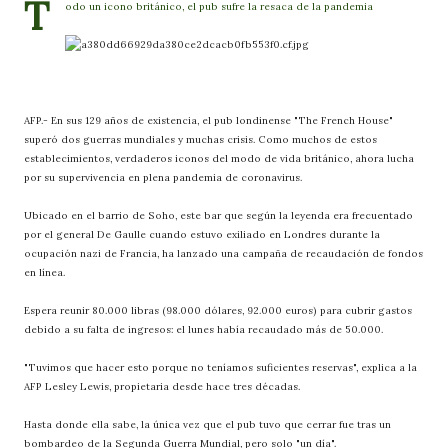
T
odo un icono británico, el pub sufre la resaca de la pandemia
AFP.- En sus 129 años de existencia, el pub londinense "The French House"
superó dos guerras mundiales y muchas crisis. Como muchos de estos
establecimientos, verdaderos iconos del modo de vida británico, ahora lucha
por su supervivencia en plena pandemia de coronavirus.
Ubicado en el barrio de Soho, este bar que según la leyenda era frecuentado
por el general De Gaulle cuando estuvo exiliado en Londres durante la
ocupación nazi de Francia, ha lanzado una campaña de recaudación de fondos
en línea.
Espera reunir 80.000 libras (98.000 dólares, 92.000 euros) para cubrir gastos
debido a su falta de ingresos: el lunes había recaudado más de 50.000.
"Tuvimos que hacer esto porque no teníamos suficientes reservas", explica a la
AFP Lesley Lewis, propietaria desde hace tres décadas.
Hasta donde ella sabe, la única vez que el pub tuvo que cerrar fue tras un
bombardeo de la Segunda Guerra Mundial, pero solo "un día".