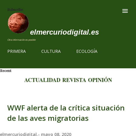
Ir al contenido
Subscribe
elmercuriodigital.es
Otra información es posible
PRIMERA
CULTURA
ECOLOGÍA
Recent
ACTUALIDAD
REVISTA
OPINIÓN
WWF alerta de la crítica situación
de las aves migratorias
elmercuriodigital.-
mayo 08, 2020