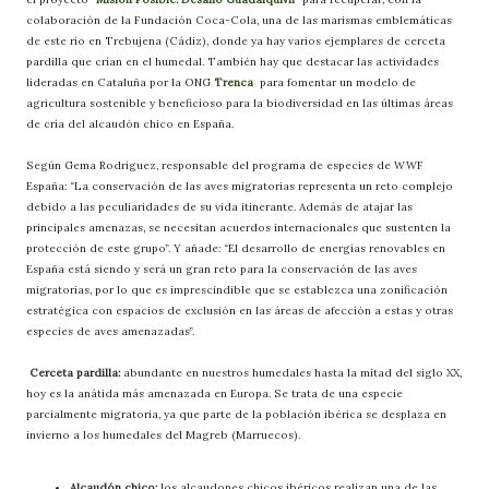
colaboración de la Fundación Coca-Cola, una de las marismas emblemáticas
de este río en Trebujena (Cádiz), donde ya hay varios ejemplares de cerceta
pardilla que crían en el humedal. También hay que destacar las actividades
lideradas en Cataluña por la ONG
Trenca
para fomentar un modelo de
agricultura sostenible y beneficioso para la biodiversidad en las últimas áreas
de cría del alcaudón chico en España.
Según Gema Rodríguez, responsable del programa de especies de WWF
España: “La conservación de las aves migratorias representa un reto complejo
debido a las peculiaridades de su vida itinerante. Además de atajar las
principales amenazas, se necesitan acuerdos internacionales que sustenten la
protección de este grupo”. Y añade: “El desarrollo de energías renovables en
España está siendo y será un gran reto para la conservación de las aves
migratorias, por lo que es imprescindible que se establezca una zonificación
estratégica con espacios de exclusión en las áreas de afección a estas y otras
especies de aves amenazadas”.
Cerceta pardilla:
abundante en nuestros humedales hasta la mitad del siglo XX,
hoy es la anátida más amenazada en Europa. Se trata de una especie
parcialmente migratoria, ya que parte de la población ibérica se desplaza en
invierno a los humedales del Magreb (Marruecos).
Alcaudón chico:
los alcaudones chicos ibéricos realizan una de las