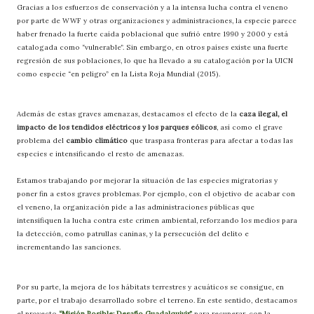
Gracias a los esfuerzos de conservación y a la intensa lucha contra el veneno
por parte de WWF y otras organizaciones y administraciones, la especie parece
haber frenado la fuerte caída poblacional que sufrió entre 1990 y 2000 y está
catalogada como “vulnerable”. Sin embargo, en otros países existe una fuerte
regresión de sus poblaciones, lo que ha llevado a su catalogación por la UICN
como especie “en peligro” en la Lista Roja Mundial (2015).
Además de estas graves amenazas, destacamos el efecto de la
caza ilegal, el
impacto de los tendidos eléctricos y los parques eólicos
, así como el grave
problema del
cambio climático
que traspasa fronteras para afectar a todas las
especies e intensificando el resto de amenazas.
Estamos trabajando por mejorar la situación de las especies migratorias y
poner fin a estos graves problemas. Por ejemplo, con el objetivo de acabar con
el veneno, la organización pide a las administraciones públicas que
intensifiquen la lucha contra este crimen ambiental, reforzando los medios para
la detección, como patrullas caninas, y la persecución del delito e
incrementando las sanciones.
Por su parte, la mejora de los hábitats terrestres y acuáticos se consigue, en
parte, por el trabajo desarrollado sobre el terreno. En este sentido, destacamos
el proyecto
“Misión Posible: Desafío Guadalquivir”
para recuperar, con la