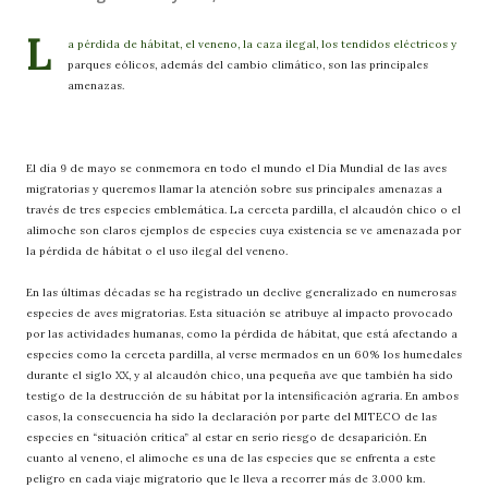
L
a pérdida de hábitat, el veneno, la caza ilegal, los tendidos eléctricos y
parques eólicos, además del cambio climático, son las principales
amenazas.
El día 9 de mayo se conmemora en todo el mundo el Día Mundial de las aves
migratorias y queremos llamar la atención sobre sus principales amenazas a
través de tres especies emblemática. La cerceta pardilla, el alcaudón chico o el
alimoche son claros ejemplos de especies cuya existencia se ve amenazada por
la pérdida de hábitat o el uso ilegal del veneno.
En las últimas décadas se ha registrado un declive generalizado en numerosas
especies de aves migratorias. Esta situación se atribuye al impacto provocado
por las actividades humanas, como la pérdida de hábitat, que está afectando a
especies como la cerceta pardilla, al verse mermados en un 60% los humedales
durante el siglo XX, y al alcaudón chico, una pequeña ave que también ha sido
testigo de la destrucción de su hábitat por la intensificación agraria. En ambos
casos, la consecuencia ha sido la declaración por parte del MITECO de las
especies en “situación crítica” al estar en serio riesgo de desaparición. En
cuanto al veneno, el alimoche es una de las especies que se enfrenta a este
peligro en cada viaje migratorio que le lleva a recorrer más de 3.000 km.