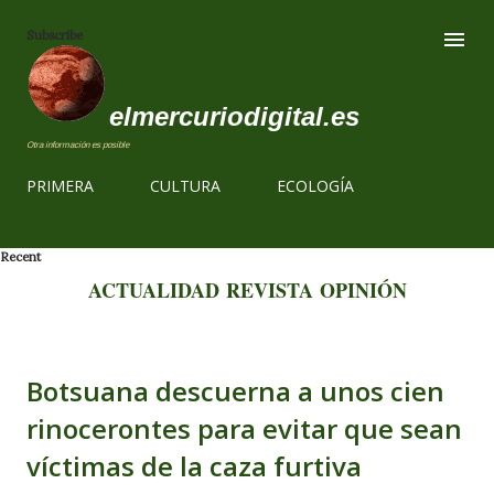
Ir al contenido
Subscribe
elmercuriodigital.es
Otra información es posible
PRIMERA
CULTURA
ECOLOGÍA
Recent
ACTUALIDAD
REVISTA
OPINIÓN
Botsuana descuerna a unos cien
rinocerontes para evitar que sean
víctimas de la caza furtiva