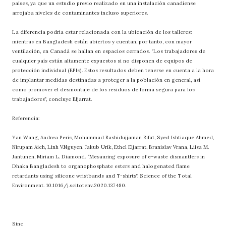
países, ya que un estudio previo realizado en una instalación canadiense
arrojaba niveles de contaminantes incluso superiores.
La diferencia podría estar relacionada con la ubicación de los talleres:
mientras en Bangladesh están abiertos y cuentan, por tanto, con mayor
ventilación, en Canadá se hallan en espacios cerrados. “Los trabajadores de
cualquier país están altamente expuestos si no disponen de equipos de
protección individual (EPIs). Estos resultados deben tenerse en cuenta a la hora
de implantar medidas destinadas a proteger a la población en general, así
como promover el desmontaje de los residuos de forma segura para los
trabajadores”, concluye Eljarrat.
Referencia:
Yan Wang, Andrea Peris, Mohammad Rashidujjaman Rifat, Syed Ishtiaque Ahmed,
Nirupam Aich, Linh V.Nguyen, Jakub Urík, Ethel Eljarrat, Branislav Vrana, Liisa M.
Jantunen, Miriam L. Diamond. “Mesauring exposure of e-waste dismantlers in
Dhaka Bangladesh to organophosphate esters and halogenated flame
retardants using silicone wristbands and T-shirts”. Science of the Total
Environment. 10.1016/j.scitotenv.2020.137480.
Sinc