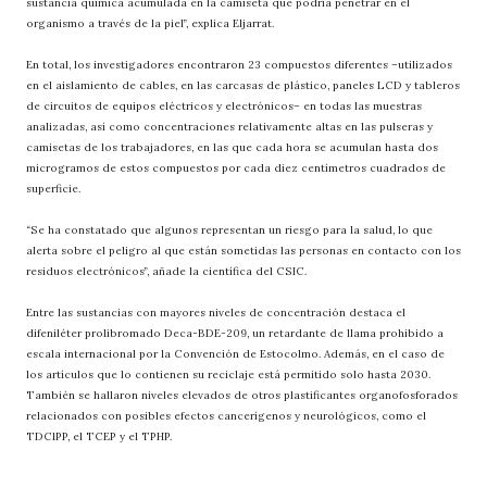
sustancia química acumulada en la camiseta que podría penetrar en el
organismo a través de la piel”, explica Eljarrat.
En total, los investigadores encontraron 23 compuestos diferentes –utilizados
en el aislamiento de cables, en las carcasas de plástico, paneles LCD y tableros
de circuitos de equipos eléctricos y electrónicos– en todas las muestras
analizadas, así como concentraciones relativamente altas en las pulseras y
camisetas de los trabajadores, en las que cada hora se acumulan hasta dos
microgramos de estos compuestos por cada diez centímetros cuadrados de
superficie.
“Se ha constatado que algunos representan un riesgo para la salud, lo que
alerta sobre el peligro al que están sometidas las personas en contacto con los
residuos electrónicos”, añade la científica del CSIC.
Entre las sustancias con mayores niveles de concentración destaca el
difeniléter prolibromado Deca-BDE-209, un retardante de llama prohibido a
escala internacional por la Convención de Estocolmo. Además, en el caso de
los artículos que lo contienen su reciclaje está permitido solo hasta 2030.
También se hallaron niveles elevados de otros plastificantes organofosforados
relacionados con posibles efectos cancerígenos y neurológicos, como el
TDClPP, el TCEP y el TPHP.