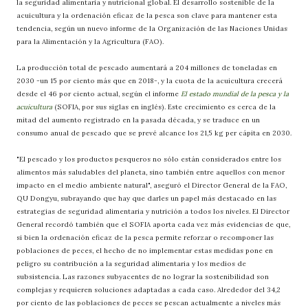
la seguridad alimentaria y nutricional global. El desarrollo sostenible de la
acuicultura y la ordenación eficaz de la pesca son clave para mantener esta
tendencia, según un nuevo informe de la Organización de las Naciones Unidas
para la Alimentación y la Agricultura (FAO).
La producción total de pescado aumentará a 204 millones de toneladas en
2030 -un 15 por ciento más que en 2018-, y la cuota de la acuicultura crecerá
desde el 46 por ciento actual, según el informe
El estado mundial de la pesca y la
acuicultura
(SOFIA, por sus siglas en inglés). Este crecimiento es cerca de la
mitad del aumento registrado en la pasada década, y se traduce en un
consumo anual de pescado que se prevé alcance los 21,5 kg per cápita en 2030.
"El pescado y los productos pesqueros no sólo están considerados entre los
alimentos más saludables del planeta, sino también entre aquellos con menor
impacto en el medio ambiente natural", aseguró el Director General de la FAO,
QU Dongyu, subrayando que hay que darles un papel más destacado en las
estrategias de seguridad alimentaria y nutrición a todos los niveles. El Director
General recordó también que el SOFIA aporta cada vez más evidencias de que,
si bien la ordenación eficaz de la pesca permite reforzar o recomponer las
poblaciones de peces, el hecho de no implementar estas medidas pone en
peligro su contribución a la seguridad alimentaria y los medios de
subsistencia. Las razones subyacentes de no lograr la sostenibilidad son
complejas y requieren soluciones adaptadas a cada caso. Alrededor del 34,2
por ciento de las poblaciones de peces se pescan actualmente a niveles más