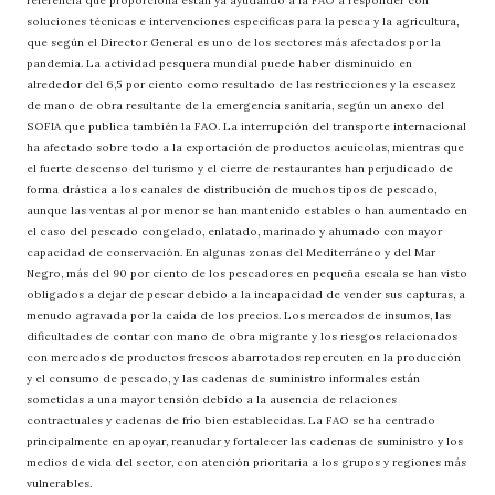
referencia que proporciona están ya ayudando a la FAO a responder con
soluciones técnicas e intervenciones específicas para la pesca y la agricultura,
que según el Director General es uno de los sectores más afectados por la
pandemia. La actividad pesquera mundial puede haber disminuido en
alrededor del 6,5 por ciento como resultado de las restricciones y la escasez
de mano de obra resultante de la emergencia sanitaria, según un anexo del
SOFIA que publica también la FAO. La interrupción del transporte internacional
ha afectado sobre todo a la exportación de productos acuícolas, mientras que
el fuerte descenso del turismo y el cierre de restaurantes han perjudicado de
forma drástica a los canales de distribución de muchos tipos de pescado,
aunque las ventas al por menor se han mantenido estables o han aumentado en
el caso del pescado congelado, enlatado, marinado y ahumado con mayor
capacidad de conservación. En algunas zonas del Mediterráneo y del Mar
Negro, más del 90 por ciento de los pescadores en pequeña escala se han visto
obligados a dejar de pescar debido a la incapacidad de vender sus capturas, a
menudo agravada por la caída de los precios. Los mercados de insumos, las
dificultades de contar con mano de obra migrante y los riesgos relacionados
con mercados de productos frescos abarrotados repercuten en la producción
y el consumo de pescado, y las cadenas de suministro informales están
sometidas a una mayor tensión debido a la ausencia de relaciones
contractuales y cadenas de frío bien establecidas. La FAO se ha centrado
principalmente en apoyar, reanudar y fortalecer las cadenas de suministro y los
medios de vida del sector, con atención prioritaria a los grupos y regiones más
vulnerables.