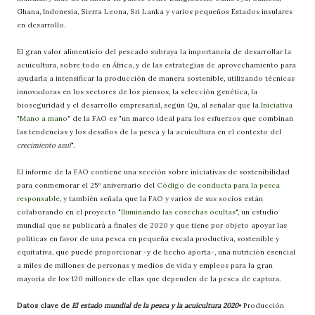
Ghana, Indonesia, Sierra Leona, Sri Lanka y varios pequeños Estados insulares
en desarrollo.
El gran valor alimenticio del pescado subraya la importancia de desarrollar la
acuicultura, sobre todo en África, y de las estrategias de aprovechamiento para
ayudarla a intensificar la producción de manera sostenible, utilizando técnicas
innovadoras en los sectores de los piensos, la selección genética, la
bioseguridad y el desarrollo empresarial, según Qu, al señalar que la
Iniciativa
"Mano a mano"
de la FAO es "un marco ideal para los esfuerzos que combinan
las tendencias y los desafíos de la pesca y la acuicultura en el contexto del
crecimiento azul
".
El informe de la FAO contiene una sección sobre iniciativas de sostenibilidad
para conmemorar el 25º aniversario del
Código de conducta para la pesca
responsable
, y también señala que la FAO y varios de sus socios están
colaborando en el proyecto "
Iluminando las cosechas ocultas
", un estudio
mundial que se publicará a finales de 2020 y que tiene por objeto apoyar las
políticas en favor de una pesca en pequeña escala productiva, sostenible y
equitativa, que puede proporcionar -y de hecho aporta-, una nutrición esencial
a miles de millones de personas y medios de vida y empleos para la gran
mayoría de los 120 millones de ellas que dependen de la pesca de captura.
Datos clave de
El estado mundial de la pesca y la acuicultura 2020
• Producción