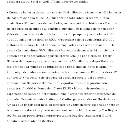
pesquera global total en 2018: 179 millones de toneladas
• Cuota de la pesca de captura marina: 84,4 millones de toneladas • De la pesca
de captura de agua dulce: 12,0 millones de toneladas, un récord • De la
acuicultura: 82,1 millones de toneladas, un nuevo máximo histórico • Cantidad
de producción destinada al consumo humano: 156 millones de toneladas •
Valor de primera venta de toda la producción pesquera y acuícola en 2018:
401 000 millones de dólares EEUU • Procedente de la acuicultura: 250 000
millones de dólares EEUU • Personas empleadas en el sector primario de la
pesca y la acuicultura: 59,5 millones • Porcentaje de mujeres: 14 por ciento•
Región con más pescadores y piscicultores: Asia (85 por ciento del total)•
Número de buques pesqueros en el mundo: 4,56 millones • Mayor flota por
región: Asia (3,1 millones de buques, el 68 por ciento del total mundial) •
Porcentaje de embarcaciones motorizadas con menos de 12 m. de eslora: 82
por ciento • Porcentaje de producción pesquera objeto del comercio
internacional: 38 por ciento• Valor de exportaciones de la producción
pesquera: 164 000 millones de dólares EEUU • Mayor país productor y
exportador de pescado del mundo: China • Regiones exportadoras netas de
pescado: Oceanía, América Latina y el Caribe, países en desarrollo de Asia •
África es un importador neto en términos de volumen, pero exportador neto en
términos de valor • Pesquerías menos sostenibles: Mediterráneo y Mar Negro
(62,5% de las poblaciones sobreexplotadas), Pacífico sudoriental (54,5%),
Atlántico sudoccidental (53,3%)