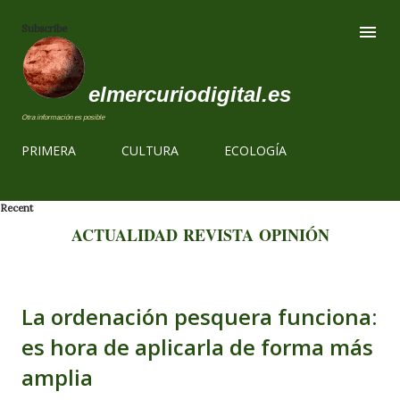
Ir al contenido
Subscribe
elmercuriodigital.es
Otra información es posible
PRIMERA
CULTURA
ECOLOGÍA
Recent
ACTUALIDAD
REVISTA
OPINIÓN
La ordenación pesquera funciona:
es hora de aplicarla de forma más
amplia