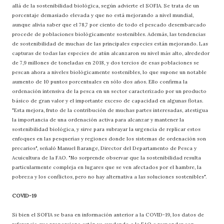
allá de la sostenibilidad biológica, según advierte el SOFIA. Se trata de un
porcentaje demasiado elevada y que no está mejorando a nivel mundial,
aunque alivia saber que el 78,7 por ciento de todo el pescado desembarcado
procede de poblaciones biológicamente sostenibles. Además, las tendencias
de sostenibilidad de muchas de las principales especies están mejorando. Las
capturas de todas las especies de atún alcanzaron su nivel más alto, alrededor
de 7,9 millones de toneladas en 2018, y dos tercios de esas poblaciones se
pescan ahora a niveles biológicamente sostenibles, lo que supone un notable
aumento de 10 puntos porcentuales en sólo dos años. Ello confirma la
ordenación intensiva de la pesca en un sector caracterizado por un producto
básico de gran valor y el importante exceso de capacidad en algunas flotas.
"Esta mejora, fruto de la contribución de muchas partes interesadas, atestigua
la importancia de una ordenación activa para alcanzar y mantener la
sostenibilidad biológica, y sirve para subrayar la urgencia de replicar estos
enfoques en las pesquerías y regiones donde los sistemas de ordenación son
precarios", señaló Manuel Barange, Director del Departamento de Pesca y
Acuicultura de la FAO. "No sorprende observar que la sostenibilidad resulta
particularmente compleja en lugares que se ven afectados por el hambre, la
pobreza y los conflictos, pero no hay alternativa a las soluciones sostenibles".
COVID-19
Si bien el SOFIA se basa en información anterior a la COVID-19, los datos de