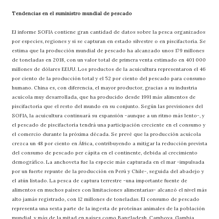
Tendencias en el suministro mundial de pescado
El informe SOFIA contiene gran cantidad de datos sobre la pesca organizados
por especies, regiones y si se capturan en estado silvestre o en piscifactoría. Se
estima que la producción mundial de pescado ha alcanzado unos 179 millones
de toneladas en 2018, con un valor total de primera venta estimado en 401 000
millones de dólares EEUU. Los productos de la acuicultura representaron el 46
por ciento de la producción total y el 52 por ciento del pescado para consumo
humano. China es, con diferencia, el mayor productor, gracias a su industria
acuícola muy desarrollada, que ha producido desde 1991 más alimentos de
piscifactoría que el resto del mundo en su conjunto. Según las previsiones del
SOFIA, la acuicultura continuará su expansión -aunque a un ritmo más lento-, y
el pescado de piscifactoría tendrá una participación creciente en el consumo y
el comercio durante la próxima década. Se prevé que la producción acuícola
crezca un 48 por ciento en África, contribuyendo a mitigar la reducción prevista
del consumo de pescado per cápita en el continente, debida al crecimiento
demográfico. La anchoveta fue la especie más capturada en el mar -impulsada
por un fuerte repunte de la producción en Perú y Chile-, seguida del abadejo y
el atún listado. La pesca de captura terrestre -una importante fuente de
alimentos en muchos países con limitaciones alimentarias- alcanzó el nivel más
alto jamás registrado, con 12 millones de toneladas. El consumo de pescado
representa una sexta parte de la ingesta de proteínas animales de la población
mundial, y más de la mitad en países como Bangladesh, Camboya, Gambia,