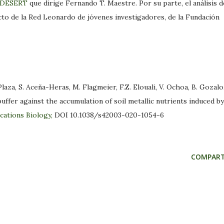
ODESERT
que dirige Fernando T. Maestre. Por su parte, el análisis d
ecto de la Red Leonardo de jóvenes investigadores, de la Fundación
za, S. Aceña-Heras, M. Flagmeier, F.Z. Elouali, V. Ochoa, B. Gozalo
buffer against the accumulation of soil metallic nutrients induced by
ations Biology,
DOI 10.1038/s42003-020-1054-6
COMPART