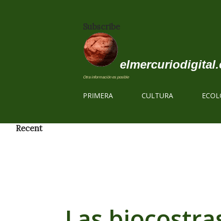
Subscribe
elmercuriodigital.
Otra información es posible
PRIMERA
CULTURA
ECOL
Recent
Las biocostra