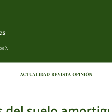
Ir al contenido principal
es
OGÍA
ACTUALIDAD
REVISTA
OPINIÓN
s del suelo amortig