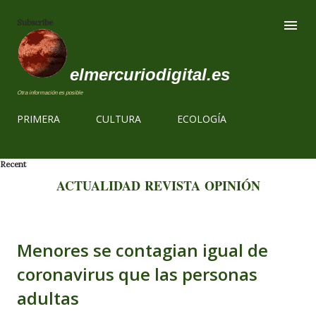
Ir al contenido
Subscribe
elmercuriodigital.es
Otra información es posible
PRIMERA
CULTURA
ECOLOGÍA
Recent
ACTUALIDAD
REVISTA
OPINIÓN
Menores se contagian igual de
coronavirus que las personas
adultas