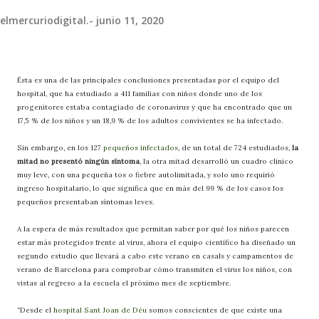
elmercuriodigital.-
junio 11, 2020
Ésta es una de las principales conclusiones presentadas por el equipo del
hospital, que ha estudiado a 411 familias con niños donde uno de los
progenitores estaba contagiado de coronavirus y que ha encontrado que un
17,5 % de los niños y un 18,9 % de los adultos convivientes se ha infectado.
Sin embargo, en los 127
pequeños infectados
, de un total de 724 estudiados,
la
mitad no presentó ningún síntoma
, la otra mitad desarrolló un cuadro clínico
muy leve, con una pequeña tos o fiebre autolimitada, y solo uno requirió
ingreso hospitalario, lo que significa que en más del 99 % de los casos los
pequeños presentaban síntomas leves.
A la espera de más resultados que permitan saber por qué los niños parecen
estar más protegidos frente al virus, ahora el equipo científico ha diseñado un
segundo estudio que llevará a cabo este verano en casals y campamentos de
verano de Barcelona para comprobar cómo transmiten el virus los niños, con
vistas al regreso a la escuela el próximo mes de septiembre.
“Desde el
hospital Sant Joan de Déu
somos conscientes de que existe una