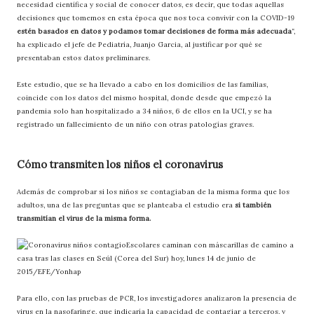
necesidad científica y social de conocer datos, es decir, que todas aquellas
decisiones que tomemos en esta época que nos toca convivir con la COVID-19
estén basados en datos y podamos tomar decisiones de forma más adecuada
“,
ha explicado el jefe de Pediatría, Juanjo Garcia, al justificar por qué se
presentaban estos datos preliminares.
Este estudio, que se ha llevado a cabo en los domicilios de las familias,
coincide con los datos del mismo hospital, donde desde que empezó la
pandemia solo han hospitalizado a 34 niños, 6 de ellos en la UCI, y se ha
registrado un fallecimiento de un niño con otras patologías graves.
Cómo transmiten los niños el coronavirus
Además de comprobar si los niños se contagiaban de la misma forma que los
adultos, una de las preguntas que se planteaba el estudio era
si también
transmitían el virus de la misma forma.
Escolares caminan con máscarillas de camino a
casa tras las clases en Seúl (Corea del Sur) hoy, lunes 14 de junio de
2015/EFE/Yonhap
Para ello, con las pruebas de PCR, los investigadores analizaron la presencia de
virus en la nasofaringe, que indicaría la capacidad de contagiar a terceros, y