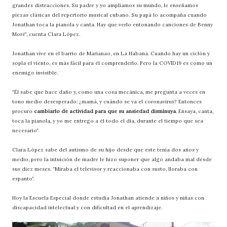
grandes distracciones. Su padre y yo ampliamos su mundo, le enseñamos
piezas clásicas del repertorio musical cubano. Su papá lo acompaña cuando
Jonathan toca la pianola y canta. Hay que verlo entonando canciones de Benny
Moré”, cuenta Clara López.
Jonathan vive en el barrio de Marianao, en La Habana. Cuando hay un ciclón y
sopla el viento, es más fácil para él comprenderlo. Pero la COVID19 es como un
enemigo invisible.
“Él sabe que hace daño y, como una cosa mecánica, me pregunta a veces en
tono medio desesperado: ¿mamá, y cuándo se va el coronavirus? Entonces
procuro
cambiarlo de actividad para que su ansiedad disminuya
. Ensaya, canta,
toca la pianola, y yo me entrego a él todo el día, durante el tiempo que sea
necesario”.
Clara López sabe del autismo de su hijo desde que este tenía dos años y
medio, pero la intuición de madre le hizo suponer que algo andaba mal desde
sus diez meses. “Miraba el televisor y reaccionaba con susto, lloraba con
espanto”.
Hoy la Escuela Especial donde estudia Jonathan atiende a niños y niñas con
discapacidad intelectual y con dificultad en el aprendizaje.