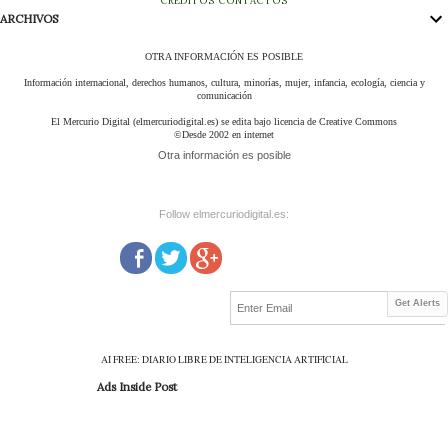
CRÉDITOS
CONTACTOS
ARCHIVOS
OTRA INFORMACIÓN ES POSIBLE
Información internacional, derechos humanos, cultura, minorías, mujer, infancia, ecología, ciencia y
comunicación
El Mercurio Digital (elmercuriodigital.es) se edita bajo licencia de Creative Commons
©Desde 2002 en internet
Otra información es posible
Follow elmercuriodigital.es:
Get Alerts
AI FREE: DIARIO LIBRE DE INTELIGENCIA ARTIFICIAL
Ads Inside Post