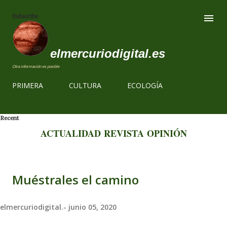
Ir al contenido
Subscribe
elmercuriodigital.es
Otra información es posible
PRIMERA
CULTURA
ECOLOGÍA
Recent
ACTUALIDAD
REVISTA
OPINIÓN
Muéstrales el camino
elmercuriodigital.-
junio 05, 2020