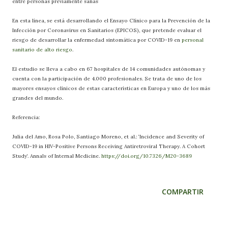
entre personas previamente sanas
En esta línea, se está desarrollando el Ensayo Clínico para la Prevención de la
Infección por Coronavirus en Sanitarios (EPICOS), que pretende evaluar el
riesgo de desarrollar la enfermedad sintomática por COVID-19 en
personal
sanitario de alto riesgo
.
El estudio se lleva a cabo en 67 hospitales de 14 comunidades autónomas y
cuenta con la participación de 4.000 profesionales. Se trata de uno de los
mayores ensayos clínicos de estas características en Europa y uno de los más
grandes del mundo.
Referencia:
Julia del Amo, Rosa Polo, Santiago Moreno, et al.: ‘Incidence and Severity of
COVID-19 in HIV-Positive Persons Receiving Antiretroviral Therapy. A Cohort
Study’. Annals of Internal Medicine.
https://doi.org/10.7326/M20-3689
COMPARTIR