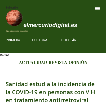
Ir al contenido
Subscribe
elmercuriodigital.es
Otra información es posible
PRIMERA
CULTURA
ECOLOGÍA
Recent
ACTUALIDAD
REVISTA
OPINIÓN
Sanidad estudia la incidencia de
la COVID-19 en personas con VIH
en tratamiento antirretroviral