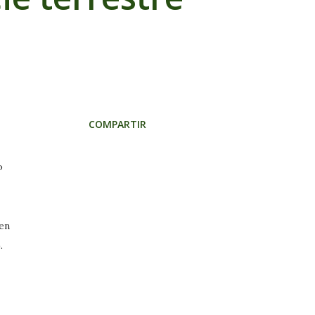
COMPARTIR
o
cen
.