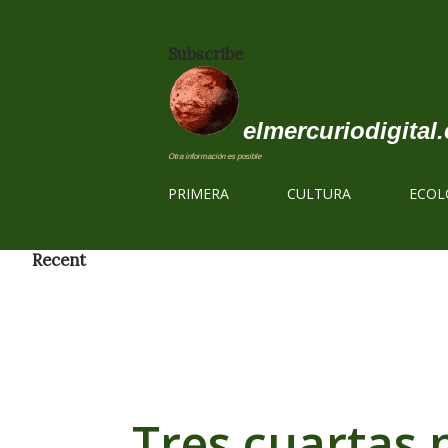
Subscribe
elmercuriodigital.
Otra información es posible
PRIMERA
CULTURA
ECOL
Recent
Tres cuartas p