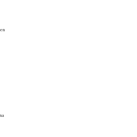
 en
na