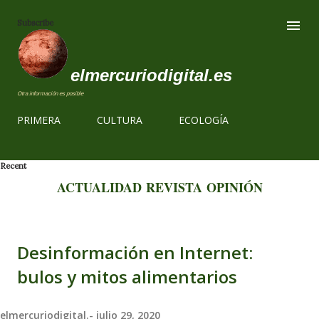
Ir al contenido
Subscribe
elmercuriodigital.es
Otra información es posible
PRIMERA
CULTURA
ECOLOGÍA
Recent
ACTUALIDAD
REVISTA
OPINIÓN
Desinformación en Internet:
bulos y mitos alimentarios
elmercuriodigital.-
julio 29, 2020