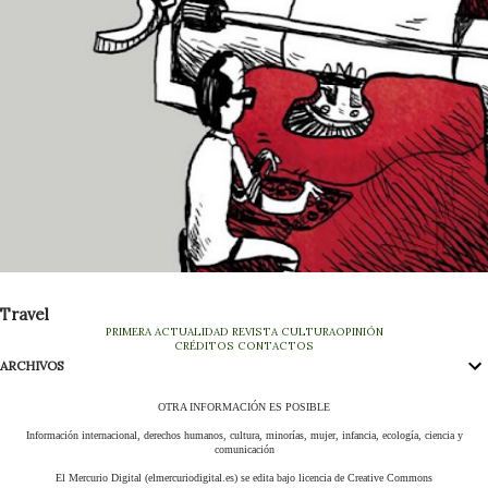
Travel
PRIMERA
ACTUALIDAD
REVISTA
CULTURA
OPINIÓN
CRÉDITOS
CONTACTOS
ARCHIVOS
OTRA INFORMACIÓN ES POSIBLE
Información internacional, derechos humanos, cultura, minorías, mujer, infancia, ecología, ciencia y
comunicación
El Mercurio Digital (elmercuriodigital.es) se edita bajo licencia de Creative Commons