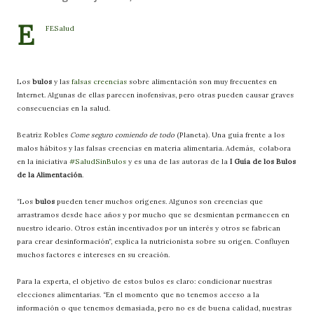
E
FESalud
Los
bulos
y las
falsas creencias
sobre alimentación son muy frecuentes en
Internet. Algunas de ellas parecen inofensivas, pero otras pueden causar graves
consecuencias en la salud.
Beatriz Robles
Come seguro comiendo de todo
(Planeta). Una guía frente a los
malos hábitos y las falsas creencias en materia alimentaria. Además, colabora
en la iniciativa
#SaludSinBulos
y es una de las autoras de la
I Guía de los Bulos
de la Alimentación
.
“Los
bulos
pueden tener muchos orígenes. Algunos son creencias que
arrastramos desde hace años y por mucho que se desmientan permanecen en
nuestro ideario. Otros están incentivados por un interés y otros se fabrican
para crear desinformación”, explica la nutricionista sobre su origen. Confluyen
muchos factores e intereses en su creación.
Para la experta, el objetivo de estos bulos es claro: condicionar nuestras
elecciones alimentarias. “En el momento que no tenemos acceso a la
información o que tenemos demasiada, pero no es de buena calidad, nuestras