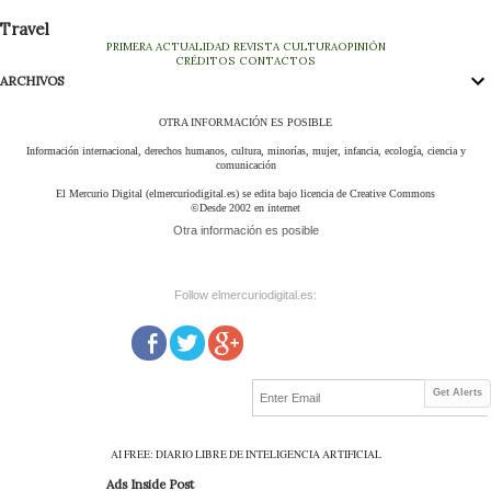
Travel
PRIMERA
ACTUALIDAD
REVISTA
CULTURA
OPINIÓN
CRÉDITOS
CONTACTOS
ARCHIVOS
OTRA INFORMACIÓN ES POSIBLE
Información internacional, derechos humanos, cultura, minorías, mujer, infancia, ecología, ciencia y
comunicación
El Mercurio Digital (elmercuriodigital.es) se edita bajo licencia de Creative Commons
©Desde 2002 en internet
Otra información es posible
Follow elmercuriodigital.es:
Get Alerts
AI FREE: DIARIO LIBRE DE INTELIGENCIA ARTIFICIAL
Ads Inside Post