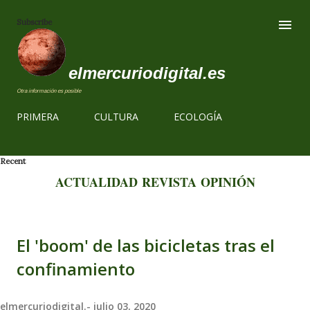
Ir al contenido
Subscribe
elmercuriodigital.es
Otra información es posible
PRIMERA
CULTURA
ECOLOGÍA
Recent
ACTUALIDAD
REVISTA
OPINIÓN
El 'boom' de las bicicletas tras el
confinamiento
elmercuriodigital.-
julio 03, 2020