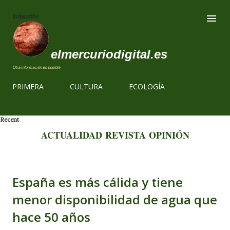
Ir al contenido
Subscribe
elmercuriodigital.es
Otra información es posible
PRIMERA
CULTURA
ECOLOGÍA
Recent
ACTUALIDAD
REVISTA
OPINIÓN
España es más cálida y tiene
menor disponibilidad de agua que
hace 50 años