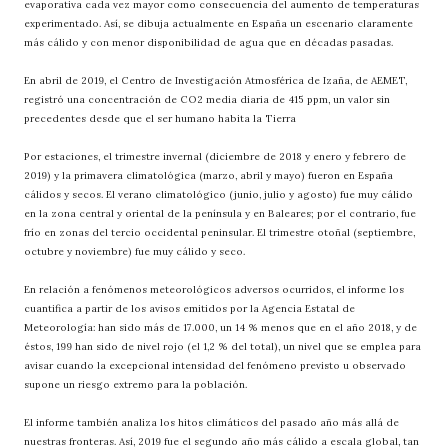
evaporativa cada vez mayor como consecuencia del aumento de temperaturas
experimentado. Así, se dibuja actualmente en España un escenario claramente
más cálido y con menor disponibilidad de agua que en décadas pasadas.
En abril de 2019, el Centro de Investigación Atmosférica de Izaña, de AEMET,
registró una concentración de CO2 media diaria de 415 ppm, un valor sin
precedentes desde que el ser humano habita la Tierra
Por estaciones, el trimestre invernal (diciembre de 2018 y enero y febrero de
2019) y la primavera climatológica (marzo, abril y mayo) fueron en España
cálidos y secos. El verano climatológico (junio, julio y agosto) fue muy cálido
en la zona central y oriental de la península y en Baleares; por el contrario, fue
frío en zonas del tercio occidental peninsular. El trimestre otoñal (septiembre,
octubre y noviembre) fue muy cálido y seco.
En relación a fenómenos meteorológicos adversos ocurridos, el informe los
cuantifica a partir de los avisos emitidos por la Agencia Estatal de
Meteorología: han sido más de 17.000, un 14 % menos que en el año 2018, y de
éstos, 199 han sido de nivel rojo (el 1,2 % del total), un nivel que se emplea para
avisar cuando la excepcional intensidad del fenómeno previsto u observado
supone un riesgo extremo para la población.
El informe también analiza los hitos climáticos del pasado año más allá de
nuestras fronteras. Así, 2019 fue el segundo año más cálido a escala global, tan