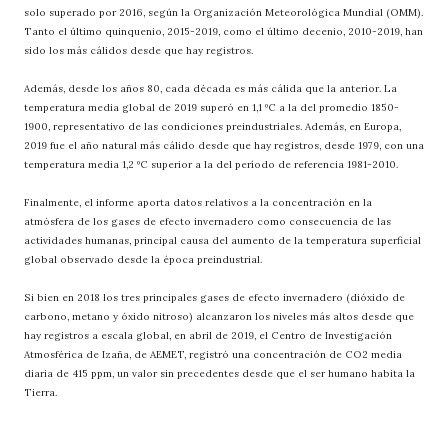
solo superado por 2016, según la Organización Meteorológica Mundial (OMM).
Tanto el último quinquenio, 2015-2019, como el último decenio, 2010-2019, han
sido los más cálidos desde que hay registros.
Además, desde los años 80, cada década es más cálida que la anterior. La
temperatura media global de 2019 superó en 1,1 ºC a la del promedio 1850-
1900, representativo de las condiciones preindustriales. Además, en Europa,
2019 fue el año natural más cálido desde que hay registros, desde 1979, con una
temperatura media 1,2 ºC superior a la del período de referencia 1981-2010.
Finalmente, el informe aporta datos relativos a la concentración en la
atmósfera de los gases de efecto invernadero como consecuencia de las
actividades humanas, principal causa del aumento de la temperatura superficial
global observado desde la época preindustrial.
Si bien en 2018 los tres principales gases de efecto invernadero (dióxido de
carbono, metano y óxido nitroso) alcanzaron los niveles más altos desde que
hay registros a escala global, en abril de 2019, el Centro de Investigación
Atmosférica de Izaña, de AEMET, registró una concentración de CO2 media
diaria de 415 ppm, un valor sin precedentes desde que el ser humano habita la
Tierra.