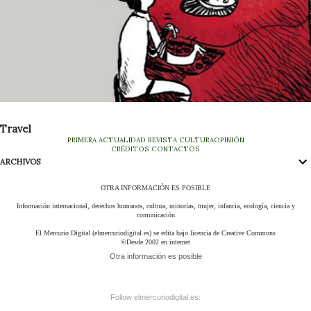
Travel
PRIMERA
ACTUALIDAD
REVISTA
CULTURA
OPINIÓN
CRÉDITOS
CONTACTOS
ARCHIVOS
OTRA INFORMACIÓN ES POSIBLE
Información internacional, derechos humanos, cultura, minorías, mujer, infancia, ecología, ciencia y
comunicación
El Mercurio Digital (elmercuriodigital.es) se edita bajo licencia de Creative Commons
©Desde 2002 en internet
Otra información es posible
Follow elmercuriodigital.es: