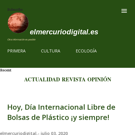
Ir al contenido
Subscribe
elmercuriodigital.es
Otra información es posible
PRIMERA
CULTURA
ECOLOGÍA
Recent
ACTUALIDAD
REVISTA
OPINIÓN
Hoy, Día Internacional Libre de
Bolsas de Plástico ¡y siempre!
elmercuriodigital.-
julio 03, 2020