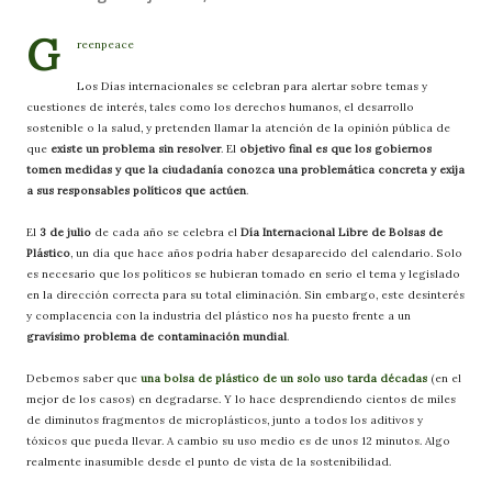
G
reenpeace
Los Días internacionales se celebran para alertar sobre temas y
cuestiones de interés, tales como los derechos humanos, el desarrollo
sostenible o la salud, y pretenden llamar la atención de la opinión pública de
que
existe un problema sin resolver
. El
objetivo final es que los gobiernos
tomen medidas y que la ciudadanía conozca una problemática concreta y exija
a sus responsables políticos que actúen
.
El
3 de julio
de cada año se celebra el
Día Internacional Libre de Bolsas de
Plástico
, un día que hace años podría haber desaparecido del calendario. Solo
es necesario que los políticos se hubieran tomado en serio el tema y legislado
en la dirección correcta para su total eliminación. Sin embargo, este desinterés
y complacencia con la industria del plástico nos ha puesto frente a un
gravísimo problema de contaminación mundial
.
Debemos saber que
una bolsa de plástico de un solo uso tarda décadas
(en el
mejor de los casos) en degradarse. Y lo hace desprendiendo cientos de miles
de diminutos fragmentos de microplásticos, junto a todos los aditivos y
tóxicos que pueda llevar. A cambio su uso medio es de unos 12 minutos. Algo
realmente inasumible desde el punto de vista de la sostenibilidad.