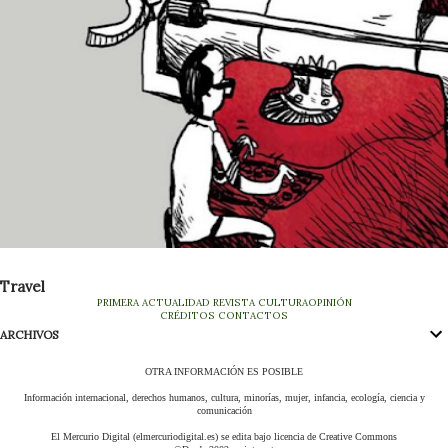
Travel
PRIMERA
ACTUALIDAD
REVISTA
CULTURA
OPINIÓN
CRÉDITOS
CONTACTOS
ARCHIVOS
OTRA INFORMACIÓN ES POSIBLE
Información internacional, derechos humanos, cultura, minorías, mujer, infancia, ecología, ciencia y
comunicación
El Mercurio Digital (elmercuriodigital.es) se edita bajo licencia de Creative Commons