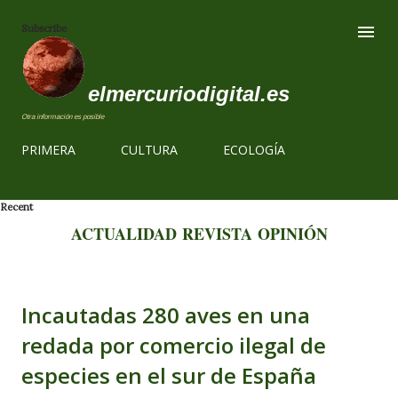
Ir al contenido
Subscribe
elmercuriodigital.es
Otra información es posible
PRIMERA
CULTURA
ECOLOGÍA
Recent
ACTUALIDAD
REVISTA
OPINIÓN
Incautadas 280 aves en una
redada por comercio ilegal de
especies en el sur de España