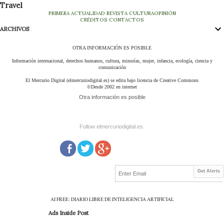
Travel
PRIMERA
ACTUALIDAD
REVISTA
CULTURA
OPINIÓN
CRÉDITOS
CONTACTOS
ARCHIVOS
OTRA INFORMACIÓN ES POSIBLE
Información internacional, derechos humanos, cultura, minorías, mujer, infancia, ecología, ciencia y
comunicación
El Mercurio Digital (elmercuriodigital.es) se edita bajo licencia de Creative Commons
©Desde 2002 en internet
Otra información es posible
Follow elmercuriodigital.es:
Get Alerts
AI FREE: DIARIO LIBRE DE INTELIGENCIA ARTIFICIAL
Ads Inside Post