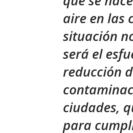
que se hace
aire en las 
situación n
será el esfu
reducción d
contaminac
ciudades, q
para cumpli