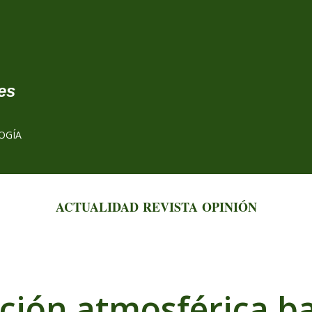
Ir al contenido principal
es
OGÍA
ACTUALIDAD
REVISTA
OPINIÓN
ción atmosférica b