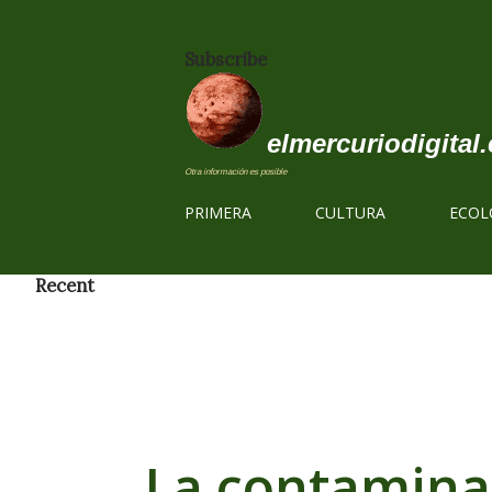
Subscribe
elmercuriodigital.
Otra información es posible
PRIMERA
CULTURA
ECOL
Recent
La contamina