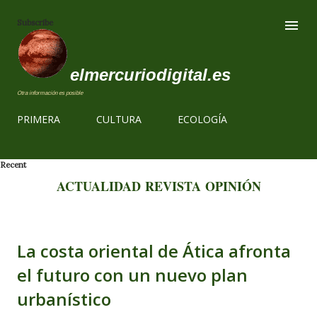
Ir al contenido
Subscribe
elmercuriodigital.es
Otra información es posible
PRIMERA
CULTURA
ECOLOGÍA
Recent
ACTUALIDAD
REVISTA
OPINIÓN
La costa oriental de Ática afronta
el futuro con un nuevo plan
urbanístico