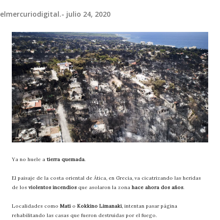
elmercuriodigital.-
julio 24, 2020
Ya no huele a
tierra quemada
.
El paisaje de la costa oriental de Ática, en Grecia, va cicatrizando las heridas
de los
violentos incendios
que asolaron la zona
hace ahora dos años
.
Localidades como
Mati
o
Kokkino Limanaki
, intentan pasar página
rehabilitando las casas que fueron destruidas por el fuego.