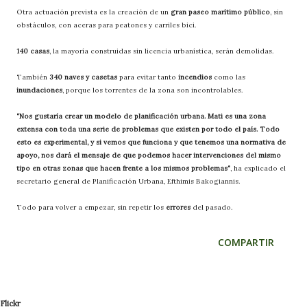
Otra actuación prevista es la creación de un
gran paseo marítimo público
, sin
obstáculos, con aceras para peatones y carriles bici.
140 casas
, la mayoría construidas sin licencia urbanística, serán demolidas.
También
340 naves y casetas
para evitar tanto
incendios
como las
inundaciones
, porque los torrentes de la zona son incontrolables.
"Nos gustaría crear un modelo de planificación urbana. Mati es una zona
extensa con toda una serie de problemas que existen por todo el país. Todo
esto es experimental, y si vemos que funciona y que tenemos una normativa de
apoyo, nos dará el mensaje de que podemos hacer intervenciones del mismo
tipo en otras zonas que hacen frente a los mismos problemas"
, ha explicado el
secretario general de Planificación Urbana, Efthimis Bakogiannis.
Todo para volver a empezar, sin repetir los
errores
del pasado.
COMPARTIR
Flickr