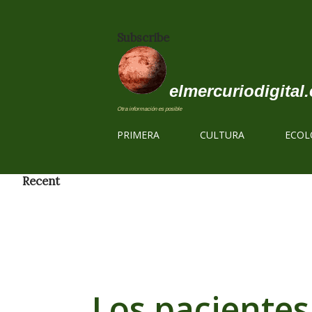
Subscribe
elmercuriodigital.
Otra información es posible
PRIMERA
CULTURA
ECOL
Recent
Los paciente