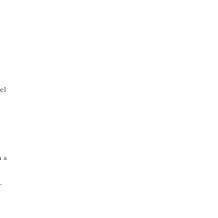
-
el
s a
r
,