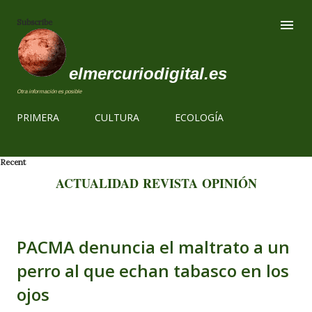
Ir al contenido
Subscribe
elmercuriodigital.es
Otra información es posible
PRIMERA
CULTURA
ECOLOGÍA
Recent
ACTUALIDAD
REVISTA
OPINIÓN
PACMA denuncia el maltrato a un
perro al que echan tabasco en los
ojos