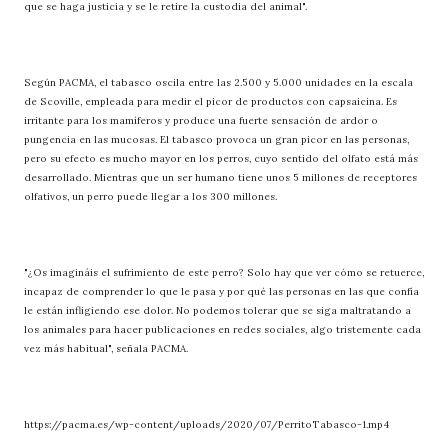
que se haga justicia y se le retire la custodia del animal".
Según PACMA, el tabasco oscila entre las 2.500 y 5.000 unidades en la escala
de Scoville, empleada para medir el picor de productos con capsaicina. Es
irritante para los mamíferos y produce una fuerte sensación de ardor o
pungencia en las mucosas. El tabasco provoca un gran picor en las personas,
pero su efecto es mucho mayor en los perros, cuyo sentido del olfato está más
desarrollado. Mientras que un ser humano tiene unos 5 millones de receptores
olfativos, un perro puede llegar a los 300 millones.
"¿Os imagináis el sufrimiento de este perro? Solo hay que ver cómo se retuerce,
incapaz de comprender lo que le pasa y por qué las personas en las que confía
le están infligiendo ese dolor. No podemos tolerar que se siga maltratando a
los animales para hacer publicaciones en redes sociales, algo tristemente cada
vez más habitual", señala PACMA.
https://pacma.es/wp-content/uploads/2020/07/PerritoTabasco-1.mp4