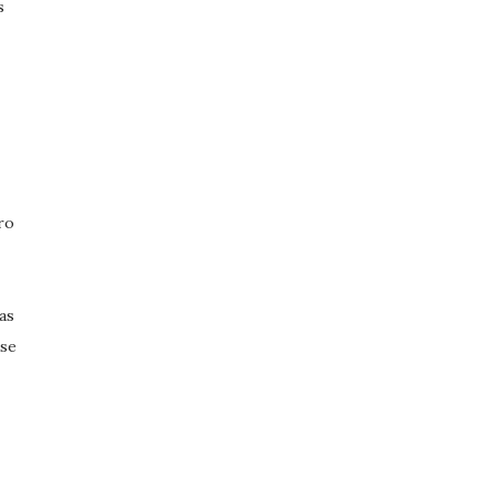
s
ro
as
 se