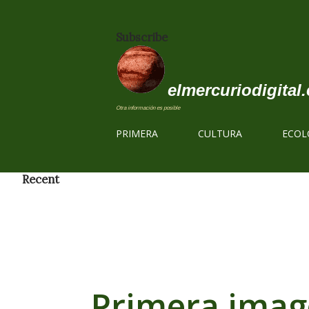
Subscribe
elmercuriodigital.
Otra información es posible
PRIMERA
CULTURA
ECOL
Recent
Primera image