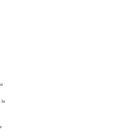
ña
 la
a