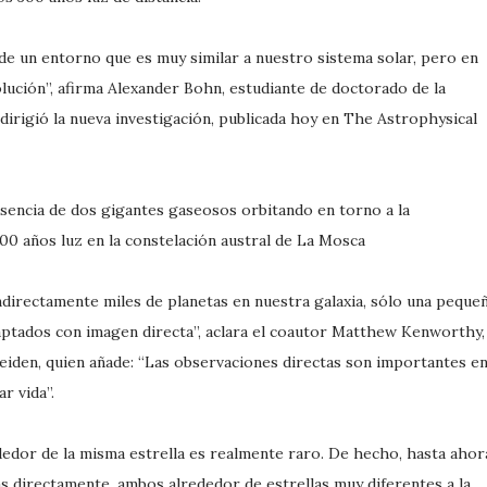
de un entorno que es muy similar a nuestro sistema solar, pero en
ución”, afirma Alexander Bohn, estudiante de doctorado de la
dirigió la nueva investigación, publicada hoy en The Astrophysical
sencia de dos gigantes gaseosos orbitando en torno a la
00 años luz en la constelación austral de La Mosca
directamente miles de planetas en nuestra galaxia, sólo una peque
aptados con imagen directa”, aclara el coautor Matthew Kenworthy,
eiden, quien añade: “Las observaciones directas son importantes en
r vida”.
dedor de la misma estrella es realmente raro. De hecho, hasta ahor
s directamente, ambos alrededor de estrellas muy diferentes a la