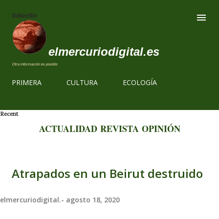
Ir al contenido
Subscribe
elmercuriodigital.es
Otra información es posible
PRIMERA
CULTURA
ECOLOGÍA
Recent
ACTUALIDAD
REVISTA
OPINIÓN
Atrapados en un Beirut destruido
elmercuriodigital.-
agosto 18, 2020