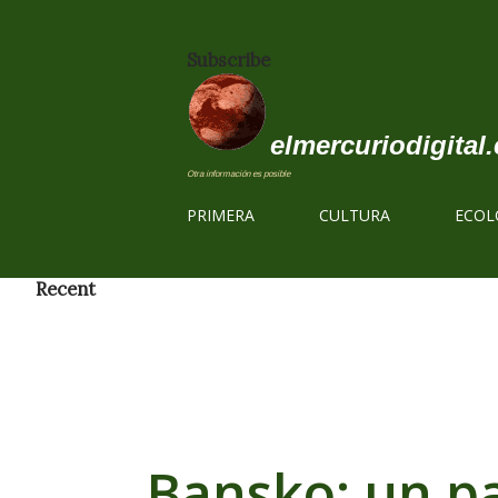
Subscribe
elmercuriodigital.
Otra información es posible
PRIMERA
CULTURA
ECOL
Recent
Bansko: un pa