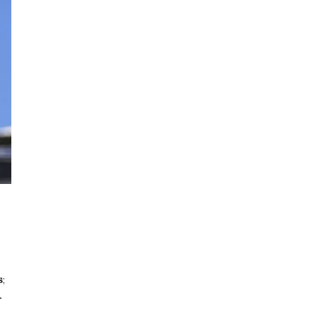
s
;
r