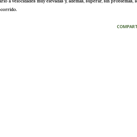
rlo a velocidades muy elevadas y, además, superar, sin problemas, l
ecorrido.
COMPART