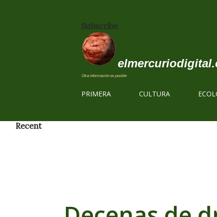
Subscribe
elmercuriodigital.
Otra información es posible
PRIMERA
CULTURA
ECOL
Recent
Decenas de dr