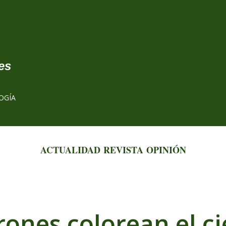
Ir al contenido principal
es
OGÍA
ACTUALIDAD
REVISTA
OPINIÓN
ones colorean el c